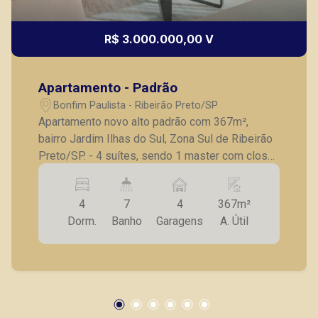
R$ 3.000.000,00 V
Apartamento - Padrão
Bonfim Paulista - Ribeirão Preto/SP
Apartamento novo alto padrão com 367m²,
bairro Jardim Ilhas do Sul, Zona Sul de Ribeirão
Preto/SP. - 4 suítes, sendo 1 master com closet
e banheiro Sr e Sra; - Sala ampla para 3
ambientes; - Sala de almoço; - Hall privativo; -
4
7
4
367m²
Lavabo; - Varanda gourmet; - Cozinha; -
Dorm.
Banho
Garagens
A. Útil
Lavanderia; - Quarto e banheiro de serviço; -
Laje técnica; - 4 vagas de garagem. O encontro
da modernidade arquitetônica com um
paisagismo inspirador. Localizado no bairro
planejado Ilhas do Sul, na zona Sul de Ribeirão
Preto. O quarto empreendimento da Habiarte