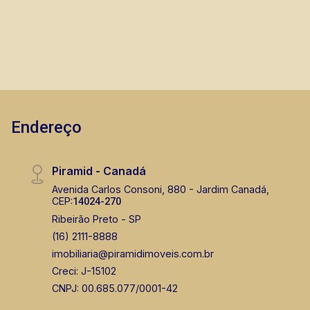
dentro do bairro planejado Ilhas do Sul garantirá
o contato com a natureza em seus principais
ângulos, desde o paisagismo da esplanada de
acesso até as vistas panorâmicas nas fachadas
frontais e laterais. Tudo isso em uma estrutura
com estilo contemporâneo, diferenciado e
exclusivo. A Piramid tem como objetivo atender
Endereço
seus clientes com agilidade e segurança, em
locação, vendas de imóveis prontos, usados ou
mesmo nos principais lançamentos da cidade
Piramid - Canadá
de Ribeirão Preto.
Avenida Carlos Consoni, 880 - Jardim Canadá,
CEP:
14024-270
Ribeirão Preto - SP
(16) 2111-8888
imobiliaria@piramidimoveis.com.br
Creci: J-15102
CNPJ: 00.685.077/0001-42