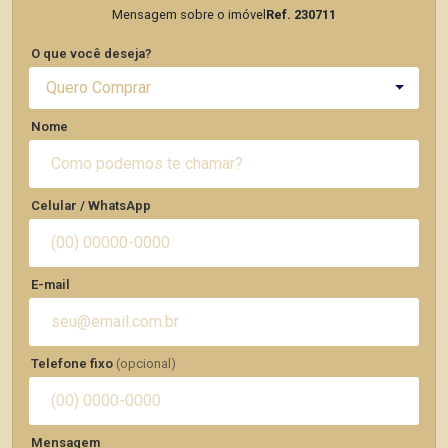
Mensagem sobre o imóvel
Ref. 230711
O que você deseja?
Quero Comprar
Nome
Celular / WhatsApp
E-mail
Telefone fixo
(opcional)
Mensagem