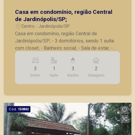
Casa em condomínio, região Central
de Jardinópolis/SP;
Centro - Jardinópolis/SP
Casa em condomínio, região Central de
Jardinópolis/SP; - 3 dormitórios, sendo 1 suíte
com closet; - Banheiro social; - Sala de estar; -
Escritório; - Cozinha com Armários,; - Área de
serviço, - Despensa; - Varanda gourmet; -
3
1
3
2
Banheiro externo; - Quintal; - Corredor lateral; -2
Dorm.
Suite
Banho
Garagens
vagas de garagem. Seja para vender, alugar ou
adquirir seu imóvel entre em contato com a
Piramid Imóveis, a sua imobiliária em Ribeirão
Preto.
Cód.
150842