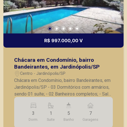
R$ 997.000,00 V
Chácara em Condomínio, bairro
Bandeirantes, em Jardinópolis/SP
Centro - Jardinópolis/SP
Chácara em Condomínio, bairro Bandeirantes, em
Jardinópolis/SP - 03 Dormitórios com armários,
sendo 01 suíte; - 02 Banheiros completos; - Sala
ampla para 02 ambientes; - Sala de jantar; -
Cozinha com armário; - Churrasqueira; -
3
1
5
7
Despensa; - Lavanderia; - Piscina; - Quiosque; -
Dorm.
Suite
Banho
Garagens
02 Vestiários; - Quintal; - Horta; - Pomar; -