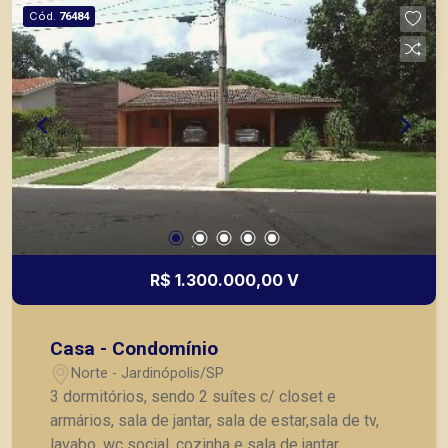
Cód.
76484
R$ 1.300.000,00 V
Casa - Condomínio
Norte - Jardinópolis/SP
3 dormitórios, sendo 2 suítes c/ closet e
armários, sala de jantar, sala de estar,sala de tv,
lavabo, wc social, cozinha e sala de jantar