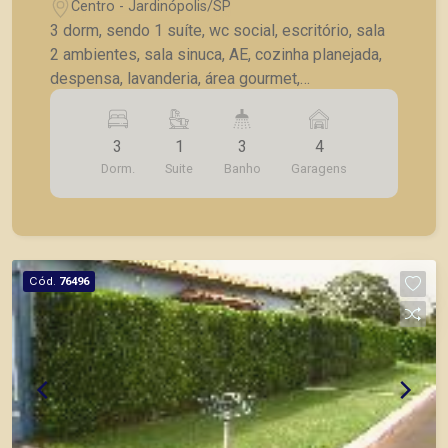
Centro - Jardinópolis/SP
3 dorm, sendo 1 suíte, wc social, escritório, sala
2 ambientes, sala sinuca, AE, cozinha planejada,
despensa, lavanderia, área gourmet,
churrasqueira, forno pizza, fogão lenha, chopeira,
câmara fria, piscina aquecida com hidro, vestiário,
3
1
3
4
4 vagas garagem.
Dorm.
Suite
Banho
Garagens
Cód.
76496