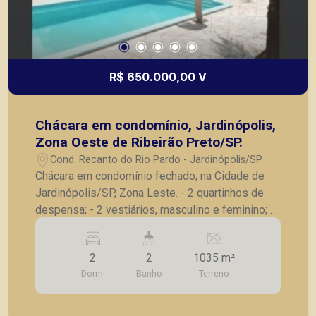
R$ 650.000,00 V
Chácara em condomínio, Jardinópolis,
Zona Oeste de Ribeirão Preto/SP.
Cond. Recanto do Rio Pardo - Jardinópolis/SP
Chácara em condomínio fechado, na Cidade de
Jardinópolis/SP, Zona Leste. - 2 quartinhos de
despensa; - 2 vestiários, masculino e feminino; -
Piscina com cascata; - Área gourmet com
churrasqueira, geladeira, freezer, pia e toda
2
2
1035 m²
estrutura para sua família; - Quintal espaçoso
Dorm.
Banho
Terreno
para momentos incríveis com amigos e
familiares - Mesas amplas com cadeiras; -
Espaço com sala de estar ao ar livre; - 5 vagas de