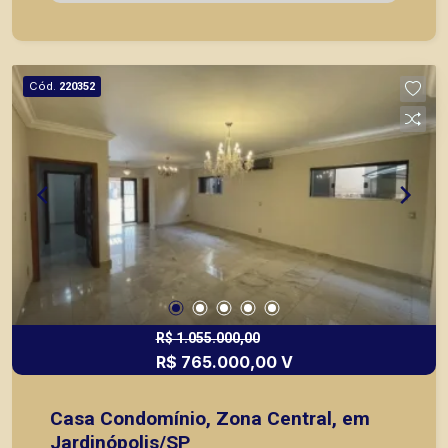
Galinheiro; - 07 Vagas de garagem. A Piramid tem
como objetivo atender seus clientes com
agilidade e segurança, em locação, vendas de
imóveis prontos, usados ou mesmo nos
Cód.
220352
principais lançamentos da cidade de Ribeirão
Preto.
R$ 1.055.000,00
R$ 765.000,00 V
Casa Condomínio, Zona Central, em
Jardinópolis/SP