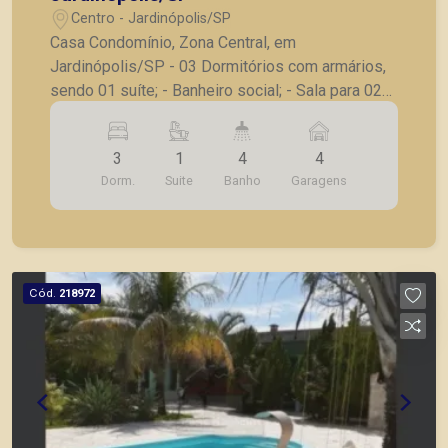
Centro - Jardinópolis/SP
Casa Condomínio, Zona Central, em
Jardinópolis/SP - 03 Dormitórios com armários,
sendo 01 suíte; - Banheiro social; - Sala para 02
ambientes - Escritório; - Lavabo; - Cozinha
planejada; - Despensa; - Varanda gourmet; -
3
1
4
4
Entrada lateral independente; - 04 Vagas de
Dorm.
Suite
Banho
Garagens
garagem. A Piramid tem como objetivo atender
seus clientes com agilidade e segurança, em
locação, vendas de imóveis prontos, usados ou
mesmo nos principais lançamentos da cidade de
Ribeirão Preto.
Cód.
218972