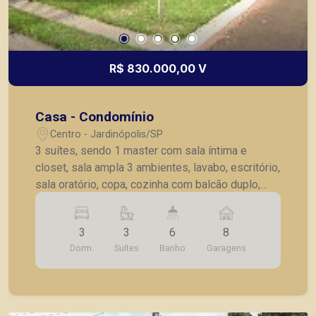
R$ 830.000,00 V
Casa - Condomínio
Centro - Jardinópolis/SP
3 suítes, sendo 1 master com sala íntima e
closet, sala ampla 3 ambientes, lavabo, escritório,
sala oratório, copa, cozinha com balcão duplo,
cozinha gourmet, AS com 3 tanques, despensa,
varanda com churrasqueira, salão externo, pintura
3
3
6
8
grafiato, luminárias, piscina, instalação para
Dorm.
Suítes
Banho
Garagens
aqeucedor solar, interfone, portão eletrônico,
estacionamento para vários carros.