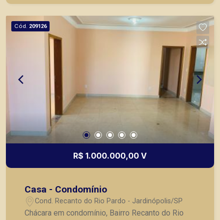
garagem. - Área toda murada, portão com controle
remoto; - Portaria 24hr A Piramid tem como
Cód.
209126
objetivo atender seus clientes com agilidade e
segurança, em locação, vendas de imóveis
prontos, usados ou mesmo nos principais
lançamentos da cidade de Ribeirão Preto.
R$ 1.000.000,00 V
Casa - Condomínio
Cond. Recanto do Rio Pardo - Jardinópolis/SP
Chácara em condomínio, Bairro Recanto do Rio