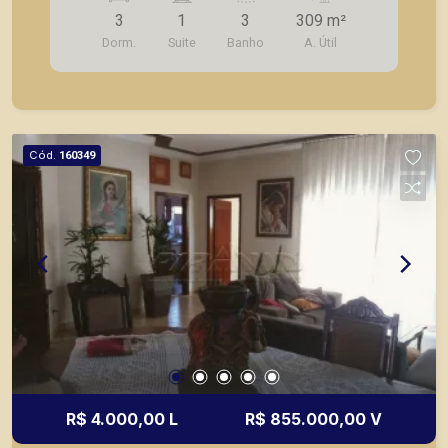
amplo quintal com gramado, podendo estacionar
3
1
3
309 m²
diversos automóveis.
Dorm.
Suite
Banho
A. Útil
Cód.
160349
R$ 4.000,00 L
R$ 855.000,00 V