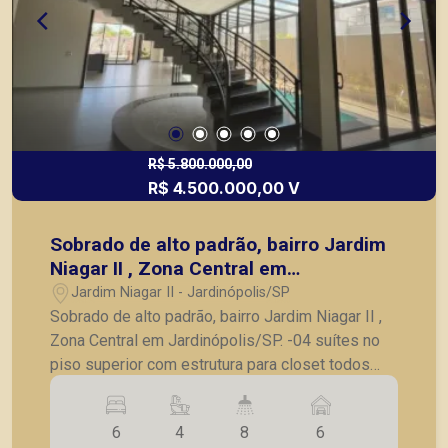
R$ 5.800.000,00
R$ 4.500.000,00 V
Sobrado de alto padrão, bairro Jardim
Niagar II , Zona Central em
Jardinópolis/SP.
Jardim Niagar II - Jardinópolis/SP
Sobrado de alto padrão, bairro Jardim Niagar II ,
Zona Central em Jardinópolis/SP. -04 suítes no
piso superior com estrutura para closet todos
com varanda; - Hall com oratório e estante no
piso superior; - Escadaria em conceito aberto,
6
4
8
6
com corrimão todo trabalhado em ferro fundido; -