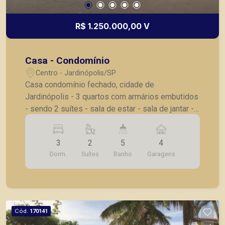
R$ 1.250.000,00 V
Casa - Condomínio
Centro - Jardinópolis/SP
Casa condomínio fechado, cidade de
Jardinópolis - 3 quartos com armários embutidos
- sendo 2 suítes - sala de estar - sala de jantar -
lavabo - cozinha planejada - lavanderia planejada
- varanda gourmet com churrasqueira - cozinha
3
2
5
4
externa - vestiário masculino e feminino - piscina
Dorm.
Suítes
Banho
Garagens
5x10 - pomar - amplo jardim - 4 vagas de
garagem A Piramid tem como objetivo atender
seus clientes com agilidade e segurança, em
locação, vendas de imóveis prontos, usados ou
mesmo nos principais lançamentos da cidade de
Cód.
170141
Ribeirão Preto.