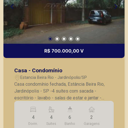
R$ 700.000,00 V
Casa - Condomínio
Estancia Beira Rio - Jardinópolis/SP
Casa condomínio fechada, Estância Beira Rio,
Jardinópolis - SP -4 suítes com sacada -
escritório - lavabo - salas de estar e jantar -
cozinha - lavanderia - churrasqueira - piscina -
várias vagas de garagem
4
4
6
2
Dorm.
Suítes
Banho
Garagens