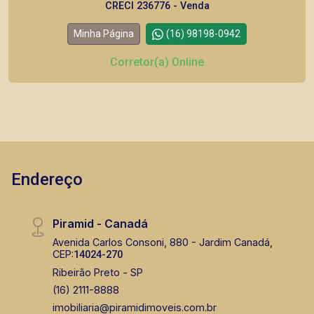
CRECI 236776 - Venda
Minha Página
(16) 98198-0942
Corretor(a) Online
Endereço
Piramid - Canadá
Avenida Carlos Consoni, 880 - Jardim Canadá,
CEP:
14024-270
Ribeirão Preto - SP
(16) 2111-8888
imobiliaria@piramidimoveis.com.br