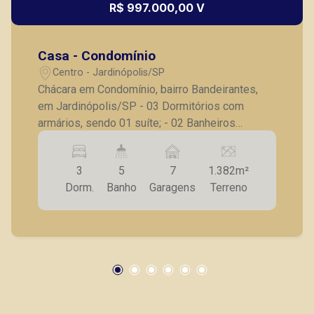
R$ 997.000,00 V
Thamiris Leandra Benevides
Casa - Condomínio
CRECI 270092 - Venda
Centro - Jardinópolis/SP
(16) 99263-0551
Chácara em Condomínio, bairro Bandeirantes,
em Jardinópolis/SP - 03 Dormitórios com
Corretor(a) Online
armários, sendo 01 suíte; - 02 Banheiros
CORRETOR DE PLANTÃO
completos; - Sala ampla para 02 ambientes; -
Sala de jantar; - Cozinha com armário; -
3
5
7
1.382m²
Churrasqueira; - Despensa; - Lavanderia; -
Dorm.
Banho
Garagens
Terreno
Piscina; - Quiosque; - 02 Vestiários; - Quintal; -
Horta; - Pomar; - Galinheiro; - 07 Vagas de
garagem. A Piramid tem como objetivo atender
seus clientes com agilidade e segurança, em
Murilo Bazilio
locação, vendas de imóveis prontos, usados ou
CRECI 307.010 - Venda
mesmo nos principais lançamentos da cidade
de Ribeirão Preto.
(16) 98119-7226