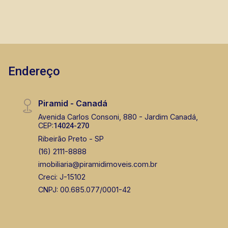
Corretor(a) Online
CORRETOR DE PLANTÃO
Endereço
Piramid - Canadá
Fabiana Gonçalves
Avenida Carlos Consoni, 880 - Jardim Canadá,
CEP:
14024-270
CRECI 293.460 - Venda
Ribeirão Preto - SP
(16) 99799-9323
(16) 2111-8888
imobiliaria@piramidimoveis.com.br
CORRETOR DE PLANTÃO
Creci: J-15102
CNPJ: 00.685.077/0001-42