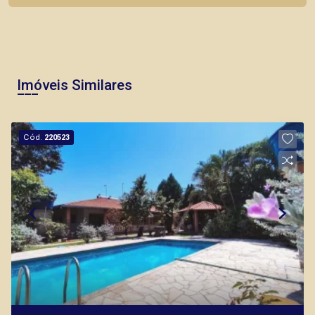
Corretor(a) Online
CORRETOR DE PLANTÃO
Imóveis Similares
Cód.
220523
Lucelia Mariotti
CRECI 146320 - Venda
(16) 99222-2915
CORRETOR DE PLANTÃO