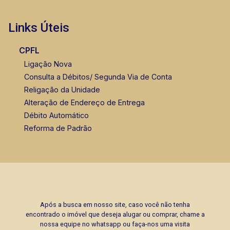
Links Úteis
Bráulio Alvarez
CRECI 234.175 - Venda
CPFL
(16) 99327-7979
Ligação Nova
Consulta a Débitos/ Segunda Via de Conta
Corretor(a) Online
Religação da Unidade
Alteração de Endereço de Entrega
Débito Automático
Reforma de Padrão
Após a busca em nosso site, caso você não tenha
encontrado o imóvel que deseja alugar ou comprar, chame a
nossa equipe no whatsapp ou faça-nos uma visita