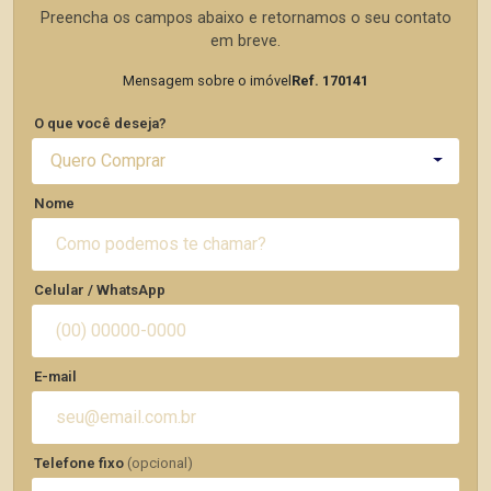
Preencha os campos abaixo e retornamos o seu contato
em breve.
Mensagem sobre o imóvel
Ref. 170141
O que você deseja?
Quero Comprar
Nome
Celular / WhatsApp
E-mail
Telefone fixo
(opcional)