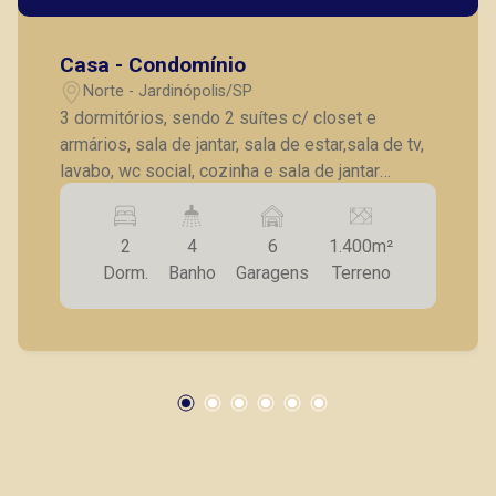
Casa - Condomínio
Norte - Jardinópolis/SP
3 dormitórios, sendo 2 suítes c/ closet e
armários, sala de jantar, sala de estar,sala de tv,
lavabo, wc social, cozinha e sala de jantar
integrados c/ varanda gourmet, jardim de
inverno, varanda em L com churrasqueira, pia,
2
4
6
1.400m²
balcão, wc, piscina aquecida, deck hidro e
Dorm.
Banho
Garagens
Terreno
cascata, prainha, 4 vagas de garagem.