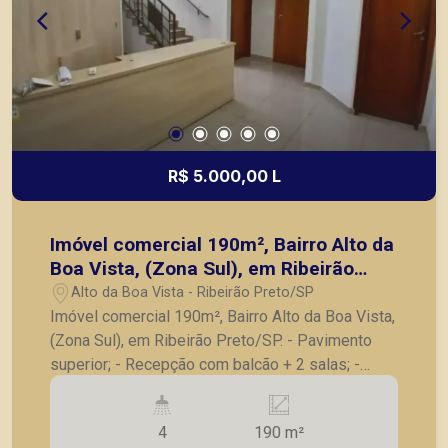
R$ 5.000,00 L
Imóvel comercial 190m², Bairro Alto da
Boa Vista, (Zona Sul), em Ribeirão
Preto/SP.
Alto da Boa Vista - Ribeirão Preto/SP
Imóvel comercial 190m², Bairro Alto da Boa Vista,
(Zona Sul), em Ribeirão Preto/SP. - Pavimento
superior; - Recepção com balcão + 2 salas; -
Salão amplo dividido com 7 salas com divisórias;
- Ar-condicionado; - Copa; - Excelente localização
4
190 m²
em rua de grande fluxo. A Piramid tem como