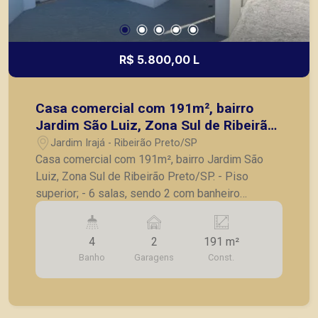
R$ 5.800,00 L
Casa comercial com 191m², bairro
Jardim São Luiz, Zona Sul de Ribeirão
Preto/SP.
Jardim Irajá - Ribeirão Preto/SP
Casa comercial com 191m², bairro Jardim São
Luiz, Zona Sul de Ribeirão Preto/SP. - Piso
superior; - 6 salas, sendo 2 com banheiro
privativo; - 2 salas com banheiro conjugado; -
Sacada; - 4 banheiros; - 2 vagas de garagem
4
2
191 m²
privativa. A Piramid tem como objetivo atender
Banho
Garagens
Const.
seus clientes com agilidade e segurança, em
locação, vendas de imóveis prontos, usados ou
mesmo nos principais lançamentos da cidade de
Ribeirão Preto.