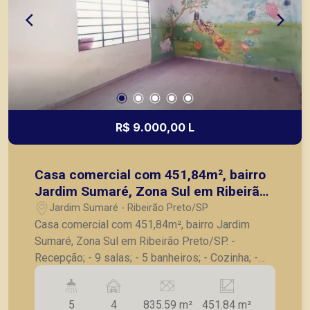
R$ 9.000,00 L
Casa comercial com 451,84m², bairro
Jardim Sumaré, Zona Sul em Ribeirão
Preto/SP.
Jardim Sumaré - Ribeirão Preto/SP
Casa comercial com 451,84m², bairro Jardim
Sumaré, Zona Sul em Ribeirão Preto/SP. -
Recepção; - 9 salas; - 5 banheiros; - Cozinha; -
Lavanderia; - Ampla área; - 4 vagas de garagem. A
Piramid tem como objetivo atender seus clientes
5
4
835.59 m²
451.84 m²
com agilidade e segurança, em locação, vendas