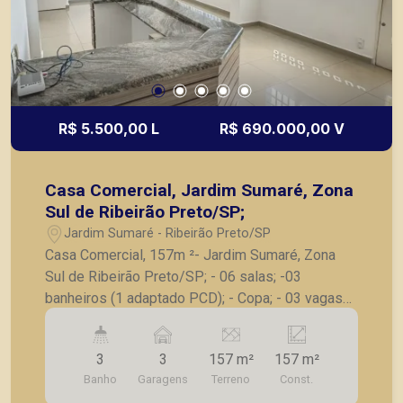
R$ 5.500,00 L
R$ 690.000,00 V
Casa Comercial, Jardim Sumaré, Zona
Sul de Ribeirão Preto/SP;
Jardim Sumaré - Ribeirão Preto/SP
Casa Comercial, 157m ²- Jardim Sumaré, Zona
Sul de Ribeirão Preto/SP; - 06 salas; -03
banheiros (1 adaptado PCD); - Copa; - 03 vagas
de garagem frontais; - rampa de acesso. A
Piramid tem como objetivo atender seus clientes
3
3
157 m²
157 m²
com agilidade e segurança, em locação, vendas
Banho
Garagens
Terreno
Const.
de imóveis prontos, usados ou mesmo nos