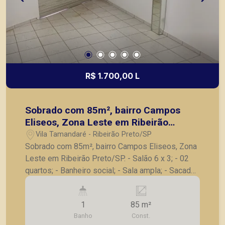
R$ 1.700,00 L
Sobrado com 85m², bairro Campos
Eliseos, Zona Leste em Ribeirão
Preto/SP.
Vila Tamandaré - Ribeirão Preto/SP
Sobrado com 85m², bairro Campos Eliseos, Zona
Leste em Ribeirão Preto/SP. - Salão 6 x 3; - 02
quartos; - Banheiro social; - Sala ampla; - Sacada;
- Cozinha. A Piramid tem como objetivo atender
seus clientes com agilidade e segurança, em
1
85 m²
locação, vendas de imóveis prontos, usados ou
Banho
Const.
mesmo nos principais lançamentos da cidade de