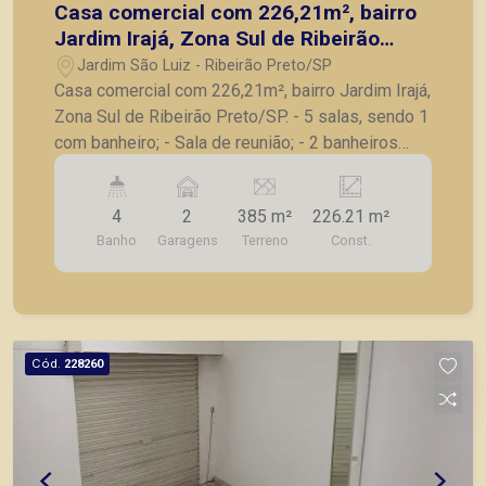
Casa comercial com 226,21m², bairro
Jardim Irajá, Zona Sul de Ribeirão
Preto/SP.
Jardim São Luiz - Ribeirão Preto/SP
Casa comercial com 226,21m², bairro Jardim Irajá,
Zona Sul de Ribeirão Preto/SP. - 5 salas, sendo 1
com banheiro; - Sala de reunião; - 2 banheiros
sociais; - Cozinha; - Recepção; - Lavabo; -
Piscina; - Varanda gourmet; - Lavanderia de
4
2
385 m²
226.21 m²
banheiro de serviço; - 2 vagas de garagem na
Banho
Garagens
Terreno
Const.
frente; - Excelente localização. Também temos
imóveis no Jardim Canadá, Vila Ana Maria, casas
e apartamentos próximos a mercados, farmácias,
escolas, além de pontos comerciais localizados
na Zona Sul.
Cód.
228260