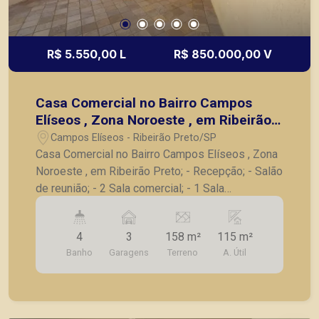
R$ 5.550,00 L
R$ 850.000,00 V
Casa Comercial no Bairro Campos
Elíseos , Zona Noroeste , em Ribeirão
Preto;
Campos Elíseos - Ribeirão Preto/SP
Casa Comercial no Bairro Campos Elíseos , Zona
Noroeste , em Ribeirão Preto; - Recepção; - Salão
de reunião; - 2 Sala comercial; - 1 Sala
independente; - 1 Banheiro social; - Deposito; -
Edicula no fundo; - Sala ampla; - 1 Domitório; -
4
3
158 m²
115 m²
Clara boia; - Cozinha; - 3 Vagas de garagem;
Banho
Garagens
Terreno
A. Útil