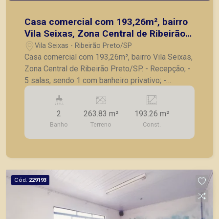
Casa comercial com 193,26m², bairro
Vila Seixas, Zona Central de Ribeirão
Preto/SP.
Vila Seixas - Ribeirão Preto/SP
Casa comercial com 193,26m², bairro Vila Seixas,
Zona Central de Ribeirão Preto/SP. - Recepção; -
5 salas, sendo 1 com banheiro privativo; -
Banheiro social; - Copa; - Área de serviço na parte
externa. A Piramid tem como objetivo atender
2
263.83 m²
193.26 m²
seus clientes com agilidade e segurança, em
Banho
Terreno
Const.
locação, vendas de imóveis prontos, usados ou
mesmo nos principais lançamentos da cidade de
Ribeirão Preto.
Cód.
229193