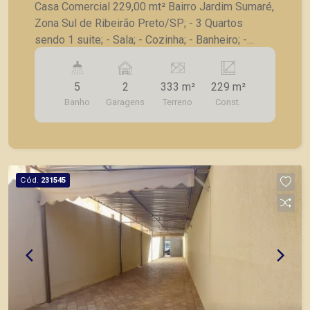
Casa Comercial 229,00 mt² Bairro Jardim Sumaré,
Zona Sul de Ribeirão Preto/SP; - 3 Quartos
sendo 1 suite; - Sala; - Cozinha; - Banheiro; -
Corredor lateral; - 5 vagas descobertas; A
Piramid tem como objetivo atender seus clientes
5
2
333 m²
229 m²
com agilidade e segurança, em locação, vendas
Banho
Garagens
Terreno
Const.
de imóveis prontos, usados ou mesmo nos
principais lançamentos da cidade de Ribeirão
Preto.
Cód.
231545