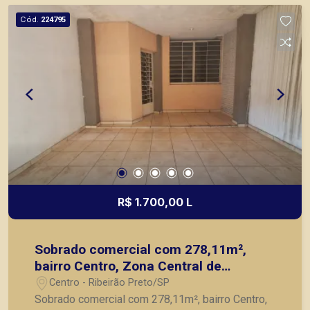
Cód.
224795
R$ 1.700,00 L
Sobrado comercial com 278,11m²,
bairro Centro, Zona Central de
Ribeirão Preto/SP.
Centro - Ribeirão Preto/SP
Sobrado comercial com 278,11m², bairro Centro,