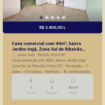
R$ 3.400,00 L
Casa comercial com 40m², bairro
Jardim Irajá, Zona Sul de Ribeirão
Preto/SP.
Jardim Irajá - Ribeirão Preto/SP
Casa comercial com 40m², bairro Jardim Irajá,
Zona Sul de Ribeirão Preto/SP. - Recepção; - 2
salas; - Divisórias; - Banheiro; - Ar-condicionado;
- Câmeras de segurança; - 3 vagas recuadas para
estacionamento. A Piramid tem como objetivo
1
3
40 m²
atender seus clientes com agilidade e segurança,
Banho
Garagens
Const.
em locação, vendas de imóveis prontos, usados
ou mesmo nos principais lançamentos da cidade