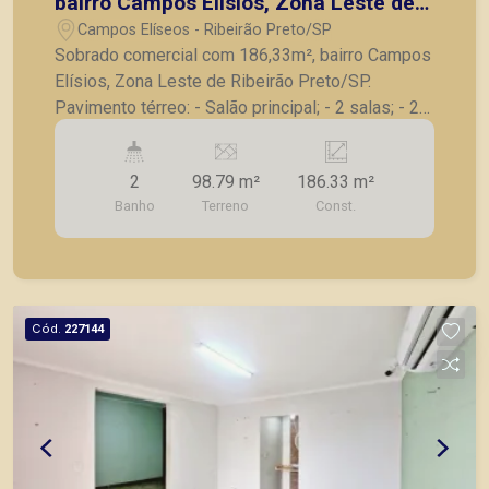
bairro Campos Elísios, Zona Leste de
Ribeirão Preto/SP.
Campos Elíseos - Ribeirão Preto/SP
Sobrado comercial com 186,33m², bairro Campos
Elísios, Zona Leste de Ribeirão Preto/SP.
Pavimento térreo: - Salão principal; - 2 salas; - 2
banheiros; - Cozinha; - Área de serviço.
Pavimento superior: - Hall de circulação; - 3
2
98.79 m²
186.33 m²
salas, sendo 2 com armários. A Piramid tem
Banho
Terreno
Const.
como objetivo atender seus clientes com
agilidade e segurança, em locação, vendas de
imóveis prontos, usados ou mesmo nos
principais lançamentos da cidade de Ribeirão
Preto.
Cód.
227144