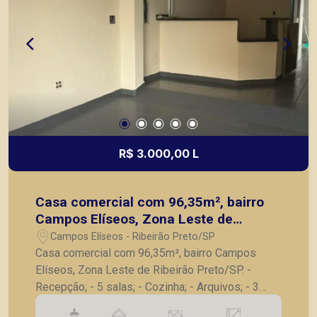
R$ 3.000,00 L
Casa comercial com 96,35m², bairro
Campos Elíseos, Zona Leste de
Ribeirão Preto/SP.
Campos Elíseos - Ribeirão Preto/SP
Casa comercial com 96,35m², bairro Campos
Elíseos, Zona Leste de Ribeirão Preto/SP. -
Recepção; - 5 salas; - Cozinha; - Arquivos; - 3
banheiros, sendo 1 para PCD; - Área de