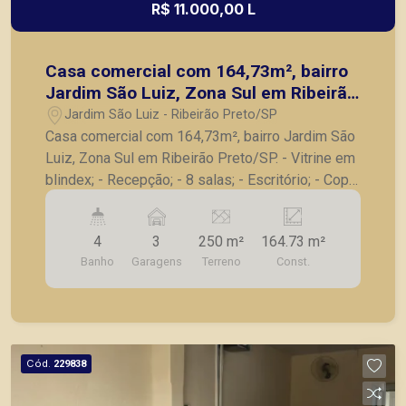
R$ 11.000,00 L
Casa comercial com 164,73m², bairro
Jardim São Luiz, Zona Sul em Ribeirão
Preto/SP.
Jardim São Luiz - Ribeirão Preto/SP
Casa comercial com 164,73m², bairro Jardim São
Luiz, Zona Sul em Ribeirão Preto/SP. - Vitrine em
blindex; - Recepção; - 8 salas; - Escritório; - Copa;
- 3 vagas recuadas para estacionamento; -
Excelente localização em uma das principais
4
3
250 m²
164.73 m²
avenidas da cidade. A Piramid tem como objetivo
Banho
Garagens
Terreno
Const.
atender seus clientes com agilidade e segurança,
em locação, vendas de imóveis prontos, usados
ou mesmo nos principais lançamentos da cidade
de Ribeirão Preto.
Cód.
229838