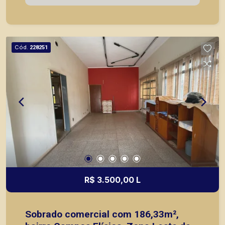
Ribeirão Preto.
Cód.
228251
R$ 3.500,00 L
Sobrado comercial com 186,33m²,