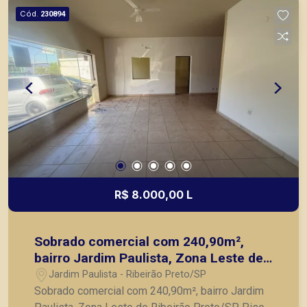
Cód.
230894
R$ 8.000,00 L
Sobrado comercial com 240,90m²,
bairro Jardim Paulista, Zona Leste de
Ribeirão Preto/SP.
Jardim Paulista - Ribeirão Preto/SP
Sobrado comercial com 240,90m², bairro Jardim