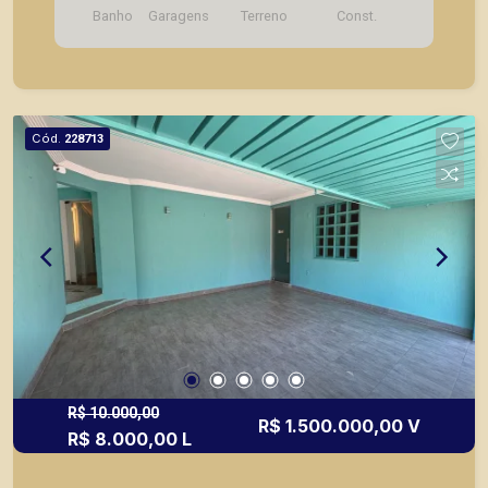
Banho
Garagens
Terreno
Const.
de imóveis prontos, usados ou mesmo nos
principais lançamentos da cidade de Ribeirão
Preto.
Cód.
228713
R$ 10.000,00
R$ 1.500.000,00 V
R$ 8.000,00 L