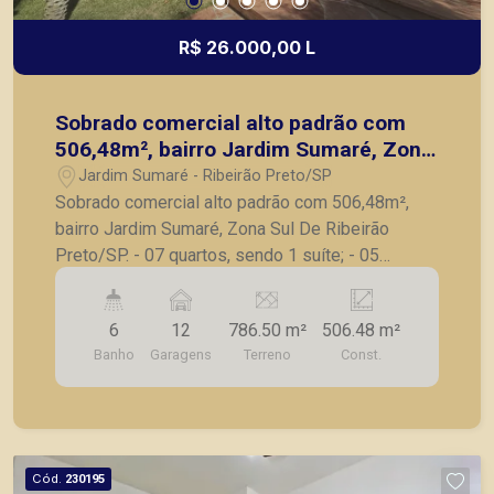
R$ 26.000,00 L
Sobrado comercial alto padrão com
506,48m², bairro Jardim Sumaré, Zona
Sul De Ribeirão Preto/SP.
Jardim Sumaré - Ribeirão Preto/SP
Sobrado comercial alto padrão com 506,48m²,
bairro Jardim Sumaré, Zona Sul De Ribeirão
Preto/SP. - 07 quartos, sendo 1 suíte; - 05
banheiros; - Sala ampla; - Hall íntimo superior; -
Cozinha com armários; - Área de serviço; - Quintal
6
12
786.50 m²
506.48 m²
com piscina; - Canil; - Jardim; - 12 vagas de
Banho
Garagens
Terreno
Const.
garagem; - Próximo a Av. Presidente Vargas. A
Piramid tem como objetivo atender seus clientes
com agilidade e segurança, em locação, vendas
de imóveis prontos, usados ou mesmo nos
principais lançamentos da cidade de Ribeirão
Cód.
230195
Preto.