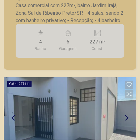
Casa comercial com 227m², bairro Jardim Irajá,
Zona Sul de Ribeirão Preto/SP. - 4 salas, sendo 2
com banheiro privativo; - Recepção; - 4 banheiros;
- Cozinha; - Área de serviço; - Despensa; -
Piscina; - 6 vagas de garagem. A Piramid tem
4
6
227 m²
como objetivo atender seus clientes com
Banho
Garagens
Const.
agilidade e segurança, em locação, vendas de
imóveis prontos, usados ou mesmo nos
principais lançamentos da cidade de Ribeirão
Preto.
Cód.
227111