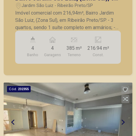
Ribeirão Preto/SP.
Jardim São Luiz - Ribeirão Preto/SP
Imóvel comercial com 216,94m², Bairro Jardim
São Luiz, (Zona Sul), em Ribeirão Preto/SP. - 3
quartos, sendo 1 suíte completo em armários; -
Lavabo; - Sala; - Cozinha; - Lavanderia; - Varanda
gourmet com churrasqueira; - Amplo quintal e
4
4
385 m²
216.94 m²
corredor lateral; - 4 vagas de garagem recuadas; -
Banho
Garagens
Terreno
Const.
Excelente localização em avenida de grande
fluxo. Também temos imóveis no Nova Aliança,
City Ribeirão, casas e apartamentos próximos a
mercados, farmácias, escolas, além de pontos
comerciais localizados na Zona Sul.
Cód.
232355