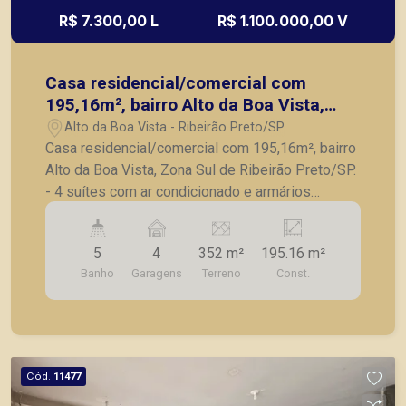
R$ 7.300,00 L
R$ 1.100.000,00 V
Casa residencial/comercial com
195,16m², bairro Alto da Boa Vista,
Zona Sul de Ribeirão Preto/SP.
Alto da Boa Vista - Ribeirão Preto/SP
Casa residencial/comercial com 195,16m², bairro
Alto da Boa Vista, Zona Sul de Ribeirão Preto/SP.
- 4 suítes com ar condicionado e armários
embutidos; - Sala ampla com ar-condicionado; -
Lavabo; - Escritório; - Cozinha com móveis
5
4
352 m²
195.16 m²
planejados; - Copa com jardim de inverno; - Área
Banho
Garagens
Terreno
Const.
de serviço; - Banheiro de serviço; - Área gourmet;
- Piscina; - 4 vagas de garagem. A Piramid tem
como objetivo atender seus clientes com
agilidade e segurança, em locação, vendas de
imóveis prontos, usados ou mesmo nos
Cód.
11477
principais lançamentos da cidade de Ribeirão