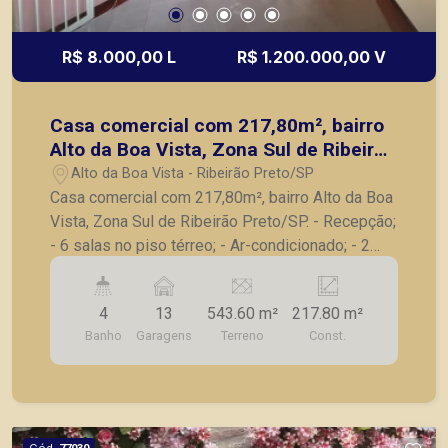
R$ 8.000,00 L
R$ 1.200.000,00 V
Casa comercial com 217,80m², bairro
Alto da Boa Vista, Zona Sul de Ribeirão
Preto/SP.
Alto da Boa Vista - Ribeirão Preto/SP
Casa comercial com 217,80m², bairro Alto da Boa
Vista, Zona Sul de Ribeirão Preto/SP. - Recepção;
- 6 salas no piso térreo; - Ar-condicionado; - 2
lavabos; - 04 salas, sendo 01 com banheiro
privativo; - Copa; - 06 vagas recuadas para
4
13
543.60 m²
217.80 m²
estacionamento; - Excelente localização em
Banho
Garagens
Terreno
Const.
avenida de grande fluxo. Também temos imóveis
no Nova Aliança, Jardim Botânico, Jardim Canadá,
casas e apartamentos próximos a mercados,
farmácias, escolas, além de pontos comerciais
localizados na Zona Sul.
Cód.