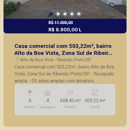
R$ 11.000,00
R$ 8.900,00 L
Casa comercial com 503,22m², bairro
Alto da Boa Vista, Zona Sul de Ribeirão
Preto/SP.
Alto da Boa Vista - Ribeirão Preto/SP
Casa comercial com 503,22m², bairro Alto da Boa
Vista, Zona Sul de Ribeirão Preto/SP. - Recepção
ampla; - 03 salas amplas com armários
embutidos; - Mezanino amplo; - 06 quartos,
sendo 03 suítes com armários embutidos; -
5
4
608.40 m²
503.22 m²
Amplo quintal com área de lazer; - Piscina; -
Banho
Garagens
Terreno
Const.
Sauna; - 02 banheiros; - Despensa; - 04 vagas de
garagens. A Piramid tem como objetivo atender
seus clientes com agilidade e segurança, em
locação, vendas de imóveis prontos, usados ou