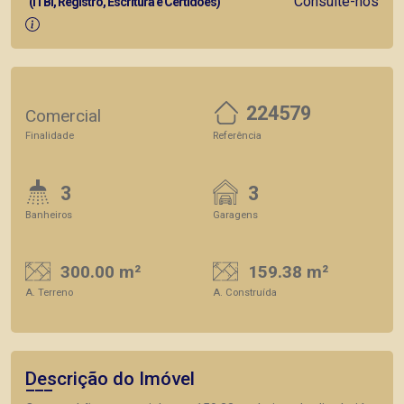
Consulte-nos
(ITBI, Registro, Escritura e Certidões)
224579
Comercial
Finalidade
Referência
3
3
Banheiros
Garagens
300.00 m²
159.38 m²
A. Terreno
A. Construída
Descrição do Imóvel