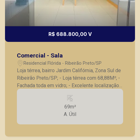
R$ 688.800,00 V
Comercial - Sala
Residencial Flórida - Ribeirão Preto/SP
Loja térrea, bairro Jardim Califórnia, Zona Sul de
Ribeirão Preto/SP; - Loja térrea com 68,88M²; -
Fachada toda em vidro; - Excelente localização.
A Piramid tem como objetivo atender seus
clientes com agilidade e segurança, em locação,
69m²
vendas de imóveis prontos, usados ou mesmo
A. Útil
nos principais lançamentos da cidade de
Ribeirão Preto.