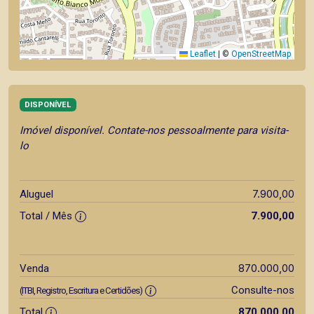
Leaflet
|
©
OpenStreetMap
DISPONÍVEL
Imóvel disponível. Contate-nos pessoalmente para visita-
lo
7.900,00
Aluguel
Total / Mês
7.900,00
870.000,00
Venda
Consulte-nos
(ITBI, Registro, Escritura e Certidões)
Total
870.000,00