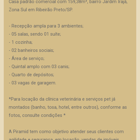
Casa padrão comercial com 159,38m², bairro Jardim Irajá,
Zona Sul em Ribeirão Preto/SP.
- Recepção ampla para 3 ambientes;
- 05 salas, sendo 01 suíte;
- 1 cozinha;
- 02 banheiros sociais;
- Área de serviço;
- Quintal amplo com 03 canis;
- Quarto de depósitos;
- 03 vagas de garagem.
*Para locação da clínica veterinária e serviços pet já
montados (banho, tosa, hotel, entre outros), conforme as
fotos, consulte condições *
A Piramid tem como objetivo atender seus clientes com
agilidade e segurança, em locação, vendas de imóveis