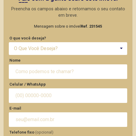
Preencha os campos abaixo e retornamos o seu contato
em breve.
Mensagem sobre o imóvel
Ref. 231545
O que você deseja?
O Que Você Deseja?
Nome
Celular / WhatsApp
E-mail
Telefone fixo
(opcional)