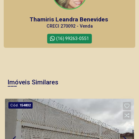
Thamiris Leandra Benevides
CRECI 270092 - Venda
(16) 99263-0551
Corretor(a) Online
CORRETOR DE PLANTÃO
Imóveis Similares
Cód.
154832
Marcos Antonio Ferreira
CRECI 82740 - Venda
(16) 99137-0754