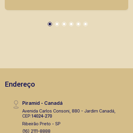
Bráulio Alvarez
CRECI 234.175 - Venda
(16) 99327-7979
Corretor(a) Online
CORRETOR DE PLANTÃO
Endereço
Piramid - Canadá
Lucelia Mariotti
Avenida Carlos Consoni, 880 - Jardim Canadá,
CEP:
14024-270
CRECI 146320 - Venda
Ribeirão Preto - SP
(16) 99222-2915
(16) 2111-8888