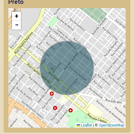
Preto
+
−
Leaflet
|
©
OpenStreetMap