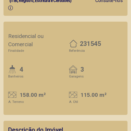
Consulte-nos
(ITBI, Registro, Escritura e Certidões)
Residencial ou
231545
Comercial
Finalidade
Referência
4
3
Banheiros
Garagens
158.00 m²
115.00 m²
A. Terreno
A. Útil
Descrição do Imóvel