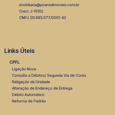
imobiliaria@piramidimoveis.com.br
Corretor(a) Online
Creci: J-15102
CORRETOR DE PLANTÃO
CNPJ: 00.685.077/0001-42
Links Úteis
Fabiana Gonçalves
CPFL
CRECI 293.460 - Venda
Ligação Nova
Consulta a Débitos/ Segunda Via de Conta
(16) 99799-9323
Religação da Unidade
Corretor(a) Online
Alteração de Endereço de Entrega
Débito Automático
Reforma de Padrão