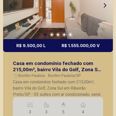
R$ 9.500,00 L
R$ 1.555.000,00 V
Casa em condomínio fechado com
215,00m², bairro Vila do Golf, Zona Sul
em Ribeirão Preto/SP.
Bonfim Paulista - Bonfim Paulista/SP
Casa em condomínio fechado com 215,00m²,
bairro Vila do Golf, Zona Sul em Ribeirão
Preto/SP. - 03 suítes com ar condicionado, sendo
uma máster com closet e varanda privativa; - Sala
de TV com ar condicionado; - Lavabo; - Cozinha
3
3
5
4
planejada; - Varanda Gourmet; - Área externa com