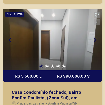
agilidade e segurança, em locação, vendas de
imóveis prontos, usados ou mesmo nos
principais lançamentos da cidade de Ribeirão
Cód.
214799
Preto.
R$ 5.500,00 L
R$ 990.000,00 V
Casa condomínio fechado, Bairro
Bonfim Paulista, (Zona Sul), em
Ribeirão Preto/SP:
Praça das Estrelas - Bonfim Paulista/SP