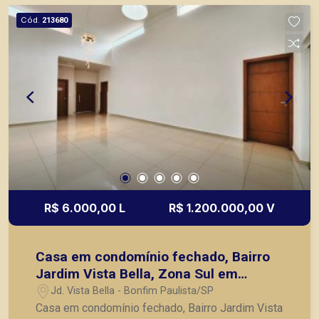
principais lançamentos da cidade de Ribeirão
Cód.
213680
Preto.
R$ 6.000,00 L
R$ 1.200.000,00 V
Casa em condomínio fechado, Bairro
Jardim Vista Bella, Zona Sul em
Ribeirão Preto/SP:
Jd. Vista Bella - Bonfim Paulista/SP
Casa em condomínio fechado, Bairro Jardim Vista