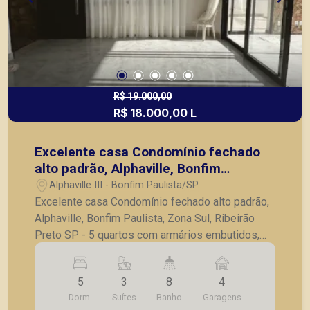
R$ 19.000,00
R$ 18.000,00 L
Excelente casa Condomínio fechado
alto padrão, Alphaville, Bonfim
Paulista, Zona Sul, Ribeirão Preto SP
Alphaville III - Bonfim Paulista/SP
Excelente casa Condomínio fechado alto padrão,
Alphaville, Bonfim Paulista, Zona Sul, Ribeirão
Preto SP - 5 quartos com armários embutidos,
persiana e ar condicionado - sendo 3 suítes -
sendo 1 master com closet - sala para 3
5
3
8
4
ambientes com ar condicionado, persiana -
Dorm.
Suítes
Banho
Garagens
elevador - lavabo - home office com ar