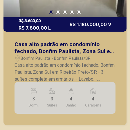
R$ 8.600,00
R$ 1.180.000,00 V
R$ 7.800,00 L
Casa alto padrão em condomínio
fechado, Bonfim Paulista, Zona Sul em
Ribeirão Preto/SP.
Bonfim Paulista - Bonfim Paulista/SP
Casa alto padrão em condomínio fechado, Bonfim
Paulista, Zona Sul em Ribeirão Preto/SP. - 3
suítes completa em armários; - Lavabo; -
Escritório; - Sala para 2 ambientes; - Cozinha
planejada com cooktop e churrasqueira; -
3
3
4
4
Lavanderia; - Corredores laterais; - Ducha; -
Dorm.
Suítes
Banho
Garagens
Piscina; - 4 vagas de garagem. A Piramid tem
como objetivo atender seus clientes com
agilidade e segurança, em locação, vendas de
imóveis prontos, usados ou mesmo nos