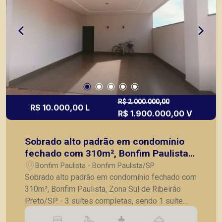
R$ 2.000.000,00
R$ 10.000,00 L
R$ 1.900.000,00 V
Sobrado alto padrão em condomínio
fechado com 310m², Bonfim Paulista,
Zona Sul de Ribeirão Preto/SP.
Bonfim Paulista - Bonfim Paulista/SP
Sobrado alto padrão em condomínio fechado com
310m², Bonfim Paulista, Zona Sul de Ribeirão
Preto/SP. - 3 suítes completas, sendo 1 suíte
master com closet e sacada privativa; - Lavabo; -