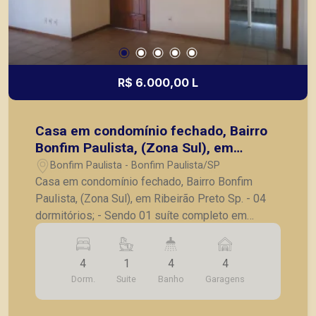
R$ 6.000,00 L
Casa em condomínio fechado, Bairro
Bonfim Paulista, (Zona Sul), em
Ribeirão Preto Sp.
Bonfim Paulista - Bonfim Paulista/SP
Casa em condomínio fechado, Bairro Bonfim
Paulista, (Zona Sul), em Ribeirão Preto Sp. - 04
dormitórios; - Sendo 01 suíte completo em
armários; - Lavabo; - Sala para 02 ambientes; -
Cozinha com armários; - Lavanderia; - Varanda
4
1
4
4
gourmet com churrasqueira; - Piscina; - Quintal e
Dorm.
Suite
Banho
Garagens
jardim; - 04 vagas de garagem. A Piramid tem
como objetivo atender seus clientes com