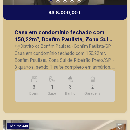
ou mesmo nos principais lançamentos da cidade
de Ribeirão Preto.
R$ 8.000,00 L
Casa em condomínio fechado com
150,22m², Bonfim Paulista, Zona Sul
de Ribeirão Preto/SP.
Distrito de Bonfim Paulista - Bonfim Paulista/SP
Casa em condomínio fechado com 150,22m²,
Bonfim Paulista, Zona Sul de Ribeirão Preto/SP. -
3 quartos, sendo 1 suíte completo em armários; -
Lavabo; - Sala para 2 ambientes; - Cozinha
planejada; - Varanda gourmet com churrasqueira; -
3
1
3
2
Piscina; - 2 vagas de garagem. A Piramid tem
Dorm.
Suite
Banho
Garagens
como objetivo atender seus clientes com
agilidade e segurança, em locação, vendas de
imóveis prontos, usados ou mesmo nos
principais lançamentos da cidade de Ribeirão
Preto
Cód.
226448