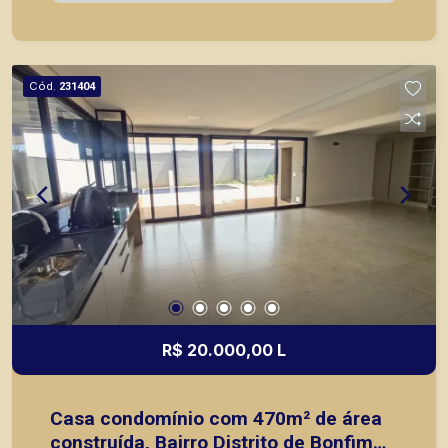
Jardim; - 6 vagas; A Piramid tem como objetivo
atender seus clientes com agilidade e segurança,
em locação, vendas de imóveis prontos, usados
ou mesmo nos principais lançamentos da cidade
Cód.
231404
de Ribeirão Preto.
R$ 20.000,00 L
Casa condomínio com 470m² de área
construída, Bairro Distrito de Bonfim