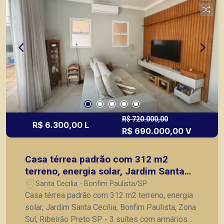
R$ 720.000,00
R$ 6.300,00 L
R$ 690.000,00 V
Casa térrea padrão com 312 m2
terreno, energia solar, Jardim Santa
Cecília, Bonfim Paulista, Zona Sul,
Santa Cecília - Bonfim Paulista/SP
Ribeirão Preto SP
Casa térrea padrão com 312 m2 terreno, energia
solar, Jardim Santa Cecília, Bonfim Paulista, Zona
Sul, Ribeirão Preto SP - 3 suítes com armários