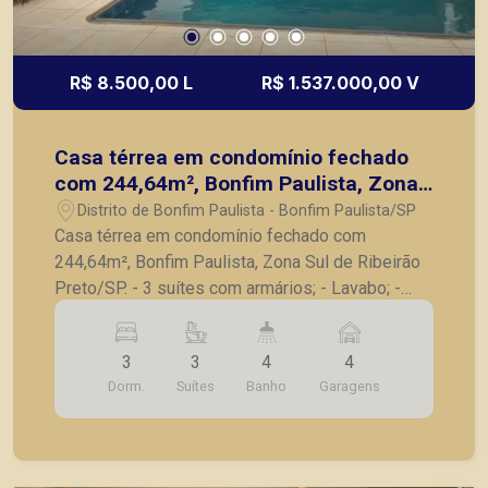
R$ 8.500,00 L
R$ 1.537.000,00 V
Casa térrea em condomínio fechado
com 244,64m², Bonfim Paulista, Zona
Sul de Ribeirão Preto/SP.
Distrito de Bonfim Paulista - Bonfim Paulista/SP
Casa térrea em condomínio fechado com
244,64m², Bonfim Paulista, Zona Sul de Ribeirão
Preto/SP. - 3 suítes com armários; - Lavabo; -
Sala 2 ambientes; - Cozinha; - Área de serviço; -
Varanda gourmet com churrasqueira; - Piscina; - 2
3
3
4
4
vagas de garagem. A Piramid tem como objetivo
Dorm.
Suítes
Banho
Garagens
atender seus clientes com agilidade e segurança,
em locação, vendas de imóveis prontos, usados
ou mesmo nos principais lançamentos da cidade
de Ribeirão Preto.