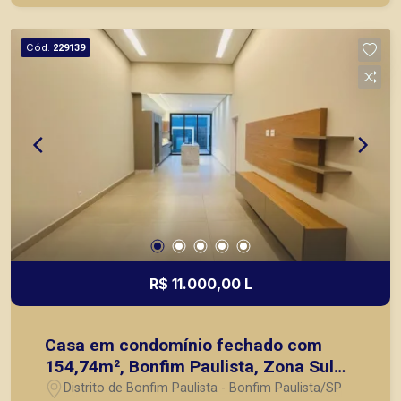
objetivo atender seus clientes com agilidade e
segurança, em locação, vendas de imóveis
Cód.
229139
prontos, usados ou mesmo nos principais
lançamentos da cidade de Ribeirão Preto.
R$ 11.000,00 L
Casa em condomínio fechado com
154,74m², Bonfim Paulista, Zona Sul
de Ribeirão Preto/SP.
Distrito de Bonfim Paulista - Bonfim Paulista/SP