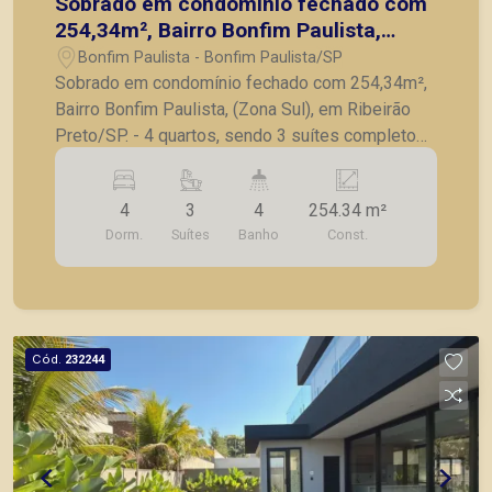
Sobrado em condomínio fechado com
254,34m², Bairro Bonfim Paulista,
(Zona Sul), em Ribeirão Preto/SP.
Bonfim Paulista - Bonfim Paulista/SP
Sobrado em condomínio fechado com 254,34m²,
Bairro Bonfim Paulista, (Zona Sul), em Ribeirão
Preto/SP. - 4 quartos, sendo 3 suítes completo
em armários; - Lavabo; - Sala para 3 ambientes; -
Escritório; - Cozinha planejada; - Lavanderia; -
4
3
4
254.34 m²
Varanda gourmet com churrasqueira; - Piscina; -
Dorm.
Suítes
Banho
Const.
Jardim; - 4 vagas de garagem. A Piramid tem
como objetivo atender seus clientes com
agilidade e segurança, em locação, vendas de
imóveis prontos, usados ou mesmo nos
principais lançamentos da cidade de Ribeirão
Cód.
232244
Preto.