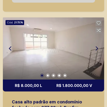
condicionado e persiana - espaço fitness ou
brinquedoteca com ar condicionado e persiana -
cozinha planejada - lavanderia planejada - quarto
e banheiro de serviço - varanda gourmet fechada
Cód.
217376
em blindex, persianas automatizadas,
churrasqueira, ar condicionado - piscina aquecida
- lounge - vestiário - spa reservado com banheira
de hidromassagem - Casa com energia
fotovoltaica, ar condicionado nos ambientes,
persianas automatizadas, cortinas. - 4 vagas de
garagem * Armários dos quartos e banheiros
serão instalados A Piramid tem como objetivo
atender seus clientes com agilidade e segurança,
em locação, vendas de imóveis prontos, usados
ou mesmo nos principais lançamentos da cidade
R$ 8.000,00 L
R$ 1.800.000,00 V
de Ribeirão Preto.
Casa alto padrão em condomínio