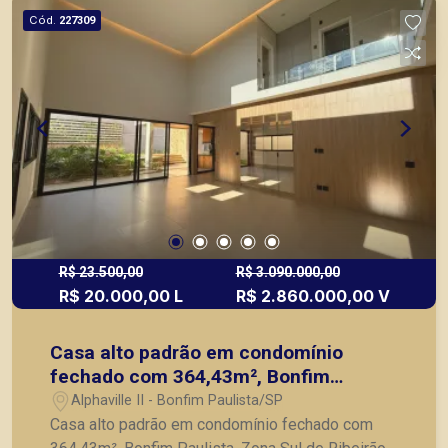
Cód.
227309
R$ 23.500,00
R$ 3.090.000,00
R$ 20.000,00 L
R$ 2.860.000,00 V
Casa alto padrão em condomínio
fechado com 364,43m², Bonfim
Paulista, Zona Sul de Ribeirão
Alphaville II - Bonfim Paulista/SP
Preto/SP.
Casa alto padrão em condomínio fechado com