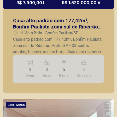
R$ 7.900,00 L
R$ 1.520.000,00 V
Casa alto padrão com 177,42m²,
Bonfim Paulista zona sul de Ribeirão
Preto SP
Jd. Vista Bella - Bonfim Paulista/SP
Casa alto padrão com 177,42m², Bonfim Paulista
zona sul de Ribeirão Preto SP - 03 suítes
amplas, banheiros com box; - Sala com divisória
de vidro; - Lavabo; - Iluminação completa e
rodapé embutido - Cozinha integrada a área
3
3
5
4
gourmet, com ilha, cooktop e exaustores; -
Dorm.
Suítes
Banho
Garagens
Piscina - Lavanderia - Vestuário com banheiro -
04 vagas de garagem. A Piramid tem como
objetivo atender seus clientes com agilidade e
segurança, em locação, vendas de imóveis
prontos, usados ou mesmo nos principais
Cód.
225005
lançamentos da cidade de Ribeirão Preto.