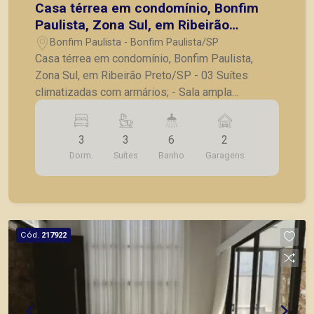
Casa térrea em condomínio, Bonfim
Paulista, Zona Sul, em Ribeirão
Preto/SP
Bonfim Paulista - Bonfim Paulista/SP
Casa térrea em condomínio, Bonfim Paulista,
Zona Sul, em Ribeirão Preto/SP - 03 Suítes
climatizadas com armários; - Sala ampla
climatizada para 02 ambientes; - Lavabo; -
Escritório climatizado com bancada; - Cozinha
3
3
6
2
planejada; - Despensa; - Lavanderia com armário;
Dorm.
Suítes
Banho
Garagens
- Dependência de serviço com banheiro; - Espaço
gourmet com pia e gabinete; - Piscina ampla; -
Vestiário; - Entradas laterais independentes; - 04
Vagas de garagem. Seja para vender, alugar ou
adquirir seu imóvel entre em contato com a
Cód.
217922
Piramid Imóveis, a sua imobiliária em Ribeirão
Preto.