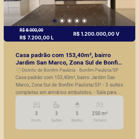
R$ 8.000,00
R$ 1.200.000,00 V
R$ 7.200,00 L
Casa padrão com 153,40m², bairro
Jardim San Marco, Zona Sul de Bonfim
Paulista/SP.
Distrito de Bonfim Paulista - Bonfim Paulista/SP
Casa padrão com 153,40m², bairro Jardim San
Marco, Zona Sul de Bonfim Paulista/SP. - 3 suítes
completas em armários embutidos; - Sala para 2
ambientes com pé direito duplo; - Cozinha
integrada com armários planejados; - Lavanderia
3
3
5
250 m²
separada; - Varanda gourmet com churrasqueira; -
Dorm.
Suítes
Banho
Terreno
Piscina; - Banheiro de apoio; - Paisagismo; - Toda
em porcelanato; - Esquadrias todas em alumínio;
- 4 vagas de garagem. A Piramid tem como