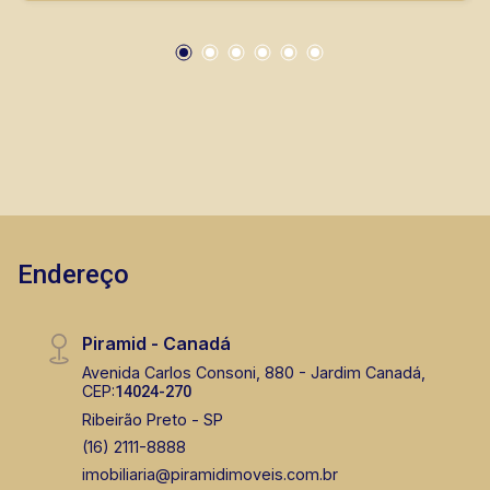
mesmo nos principais lançamentos da cidade
de Ribeirão Preto.
Endereço
Piramid - Canadá
Avenida Carlos Consoni, 880 - Jardim Canadá,
CEP:
14024-270
Ribeirão Preto - SP
(16) 2111-8888
imobiliaria@piramidimoveis.com.br