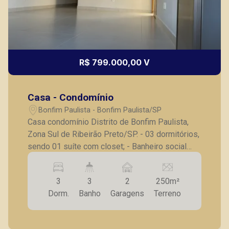
R$ 799.000,00 V
Casa - Condomínio
Bonfim Paulista - Bonfim Paulista/SP
Casa condomínio Distrito de Bonfim Paulista,
Zona Sul de Ribeirão Preto/SP. - 03 dormitórios,
sendo 01 suíte com closet; - Banheiro social
completo; - Sala ampla para 02 ambientes; - Pé
direito alto; - Cozinha integrada a área gourmet; -
3
3
2
250m²
Lavanderia; - Piscina; - 02 vagas de garagem
Dorm.
Banho
Garagens
Terreno
cobertas. A Piramid tem como objetivo atender
seus clientes com agilidade e segurança, em
locação, vendas de imóveis prontos, usados ou