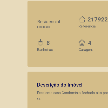
217922
Residencial
Referência
Finalidade
8
4
Banheiros
Garagens
Descrição do Imóvel
Excelente casa Condomínio fechado alto padrã
SP