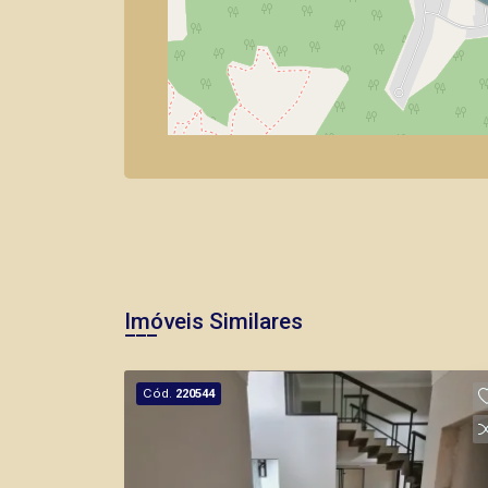
Imóveis Similares
Cód.
220544