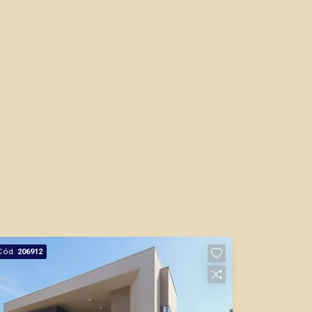
Cód.
206912