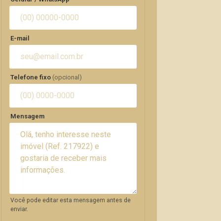
E-mail
Telefone fixo
(opcional)
Mensagem
Você pode editar esta mensagem antes de
enviar.