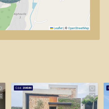
Leaflet
|
©
OpenStreetMap
Cód.
204584