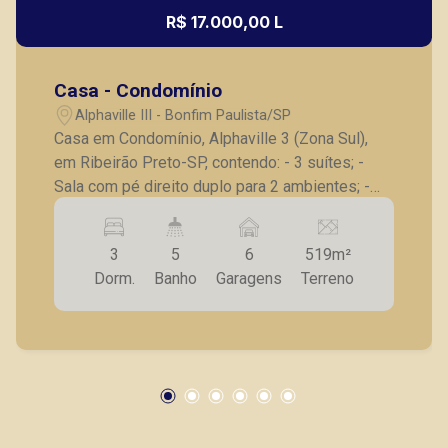
R$ 17.000,00 L
Casa - Condomínio
Alphaville III - Bonfim Paulista/SP
Casa em Condomínio, Alphaville 3 (Zona Sul),
em Ribeirão Preto-SP, contendo: - 3 suítes; -
Sala com pé direito duplo para 2 ambientes; -
Cozinha integrada com a área gourmet; - Copa,
adega, despensa, lavanderia; - Piscina iluminada
3
5
6
519m²
aquecida, banheiro externo, jardim; - Várias
Dorm.
Banho
Garagens
Terreno
vagas para estacionamento. Também temos
imóveis no Alphaville I, Alphaville II, Terras de
Bonfim, Terras de San Gabriel, casas e
apartamentos próximos a mercados, farmácias,
escolas, além de pontos comerciais localizados
na Zona Sul.