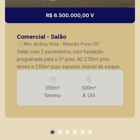
R$ 6.500.000,00 V
Comercial - Salão
Fátima Spadaro
Alto da Boa Vista - Ribeirão Preto/SP
CRECI 119074 - Venda
Salão com 2 pavimentos, com fundação
programada para o 3º piso, AC 270m² piso
(16) 99105-3578
térreo e 230m² piso superior, imóvel de esquina
Corretor(a) Online
com toda fachada em blindex temperado,
cozinha industrial, frente recuada para
CORRETOR DE PLANTÃO
390m²
500m²
estacionamento de 12 vagas, ideal para
Terreno
A. Útil
restaurantes, bares, padarias, pizzarias, porem
atende a outras atividades como bancos,
escritórios, clinicas, etc. Excelente localização.
Lucelia Mariotti