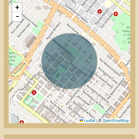
+
−
Leaflet
|
©
OpenStreetMap