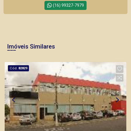
(16) 99327-7979
Corretor(a) Online
CORRETOR DE PLANTÃO
Imóveis Similares
Cód.
82829
Fabiana Gonçalves
CRECI 293.460 - Venda
(16) 99799-9323
Corretor(a) Online
CORRETOR DE PLANTÃO