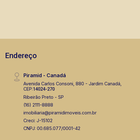
CRECI 146320 - Venda
(16) 99222-2915
Corretor(a) Online
CORRETOR DE PLANTÃO
Endereço
Piramid - Canadá
Avenida Carlos Consoni, 880 - Jardim Canadá,
CEP:
14024-270
Murilo Bazilio
Ribeirão Preto - SP
CRECI 307.010 - Venda
(16) 2111-8888
imobiliaria@piramidimoveis.com.br
(16) 98119-7226
Creci: J-15102
CORRETOR DE PLANTÃO
CNPJ: 00.685.077/0001-42