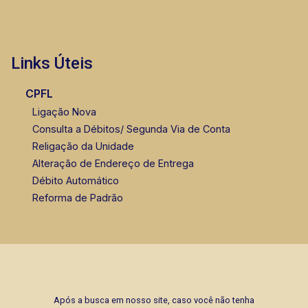
Links Úteis
Thamiris Leandra Benevides
CPFL
CRECI 270092 - Venda
Ligação Nova
Consulta a Débitos/ Segunda Via de Conta
(16) 99263-0551
Religação da Unidade
Corretor(a) Online
Alteração de Endereço de Entrega
Débito Automático
Reforma de Padrão
Após a busca em nosso site, caso você não tenha