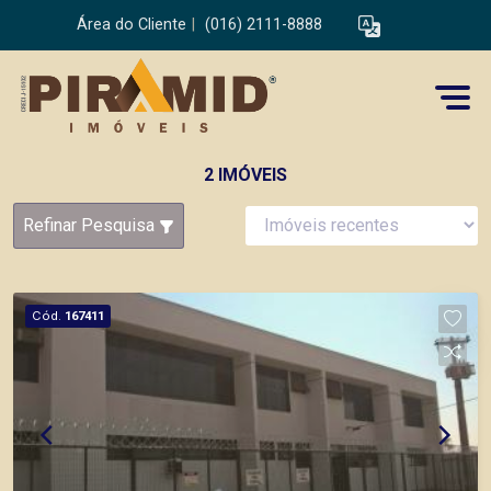
Área do Cliente
|
(016) 2111-8888
2 IMÓVEIS
Refinar Pesquisa
Cód.
167411