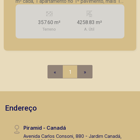
m² cada, 1 apartamento no 1º pavimento, mais 11
pavimentos c/ 4 apartamentos de 1 suíte c/ AE,
sala, cozinha americana, AS.
357.60 m²
4258.83 m²
Terreno
A. Útil
«
1
»
Endereço
Piramid - Canadá
Avenida Carlos Consoni, 880 - Jardim Canadá,