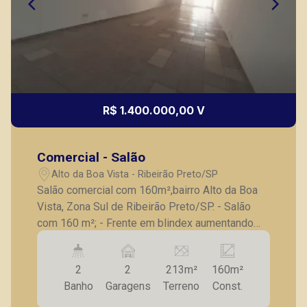
R$ 1.400.000,00 V
Comercial - Salão
Alto da Boa Vista - Ribeirão Preto/SP
Salão comercial com 160m²,bairro Alto da Boa
Vista, Zona Sul de Ribeirão Preto/SP. - Salão
com 160 m²; - Frente em blindex aumentando
sua visibilidade do seu negocio; - Luminárias; -
Amplo salão com vão livre; - 02 banheiros; -
2
2
213m²
160m²
Copa; - Área de serviço; - 02 vagas recuadas de
Banho
Garagens
Terreno
Const.
estacionamento. A Piramid tem como objetivo
atender seus clientes com agilidade e