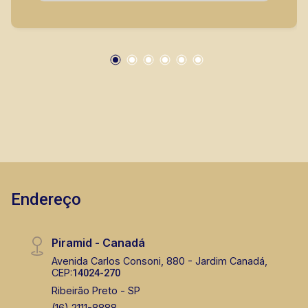
segurança, em locação, vendas de imóveis
prontos, usados ou mesmo nos principais
lançamentos da cidade de Ribeirão Preto.
Endereço
Piramid - Canadá
Avenida Carlos Consoni, 880 - Jardim Canadá,
CEP:
14024-270
Ribeirão Preto - SP
(16) 2111-8888