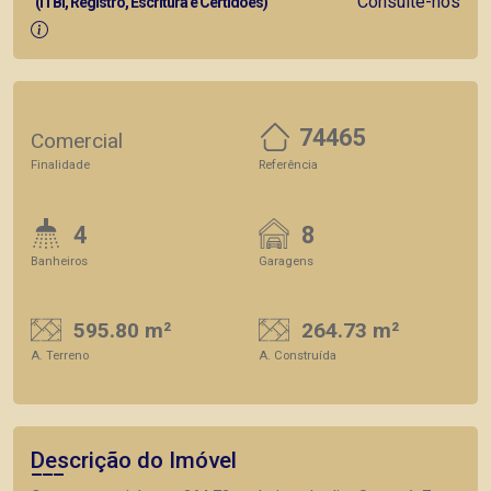
Consulte-nos
(ITBI, Registro, Escritura e Certidões)
74465
Comercial
Finalidade
Referência
4
8
Banheiros
Garagens
595.80 m²
264.73 m²
A. Terreno
A. Construída
Descrição do Imóvel