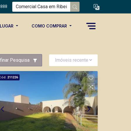
8888
ALUGAR
COMO COMPRAR
finar Pesquisa
Cód.
211226