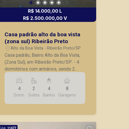
R$ 14.000,00 L
R$ 2.500.000,00 V
Casa padrão alto da boa vista
(zona sul) Ribeirão Preto
Alto da Boa Vista - Ribeirão Preto/SP
Casa padrão, Bairro Alto da Boa Vista,
(Zona Sul), em Ribeirão Preto/SP: - 4
dormitórios com armários, sendo 2
suítes; - Banheiro social com box
blindex; - Sala para 2 ambientes; -
4
2
4
8
Varanda; - Quintal; - 8 vagas de
Dorm.
Suítes
Banho
Garagens
garagem. A Piramid tem como objetivo
atender seus clientes com agilidade e
segurança, em locação, vendas de
imóveis prontos, usados ou mesmo
nos principais lançamentos da cidade
Cód.
11477