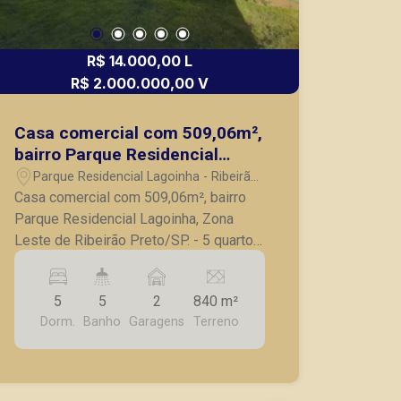
R$ 14.000,00 L
R$ 2.000.000,00 V
Casa comercial com 509,06m²,
bairro Parque Residencial
Lagoinha, Zona Leste de
Parque Residencial Lagoinha - Ribeirão
Ribeirão Preto/SP.
Preto/SP
Casa comercial com 509,06m², bairro
Parque Residencial Lagoinha, Zona
Leste de Ribeirão Preto/SP. - 5 quartos;
- Sala para 2 ambientes com painel para
tv; - Cozinha planejada com cooktop,
5
5
2
840 m²
coifa e forno; - Despensa; - Lavanderia
Dorm.
Banho
Garagens
Terreno
coberta com amplos armários e
roupeiros; - Armários para funcionários;
- Varanda; - Reservatório para 6 mil
litros de água e mais 2 mil de captação