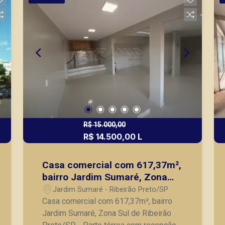
R$ 15.000,00
R$ 14.500,00 L
Casa comercial com 617,37m²,
bairro Jardim Sumaré, Zona
Sul de Ribeirão Preto/SP.
Jardim Sumaré - Ribeirão Preto/SP
Casa comercial com 617,37m², bairro
Jardim Sumaré, Zona Sul de Ribeirão