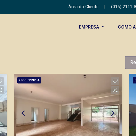
Área do Cliente
|
(016) 2111-
EMPRESA
COMO 
Re
Cód.
219254