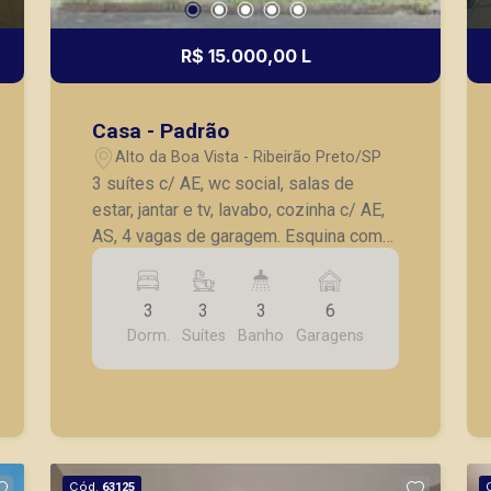
R$ 15.000,00 L
Casa - Padrão
Alto da Boa Vista - Ribeirão Preto/SP
3 suítes c/ AE, wc social, salas de
estar, jantar e tv, lavabo, cozinha c/ AE,
AS, 4 vagas de garagem. Esquina com
Av. João Fiusa. O imóvel poderá ser
adaptado de acordo com a
3
3
3
6
necessidade da empresa.
Dorm.
Suítes
Banho
Garagens
Cód.
63125