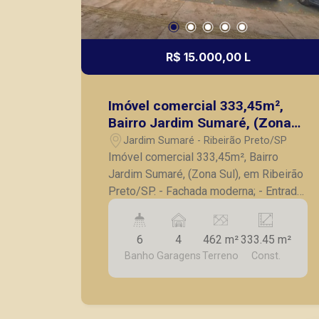
R$ 15.000,00 L
Imóvel comercial 333,45m²,
Bairro Jardim Sumaré, (Zona
Sul), em Ribeirão Preto/SP.
Jardim Sumaré - Ribeirão Preto/SP
Imóvel comercial 333,45m², Bairro
Jardim Sumaré, (Zona Sul), em Ribeirão
Preto/SP. - Fachada moderna; - Entrada
ampla com possibilidade de divisão em
salas; - 6 banheiros; - Cozinha; - 2
6
4
462 m²
333.45 m²
salas; - 4 vagas de garagem recuadas; -
Banho
Garagens
Terreno
Const.
Excelente localizado em avenida de
grande fluxo. A Piramid tem como
objetivo atender seus clientes com
agilidade e segurança, em locação,