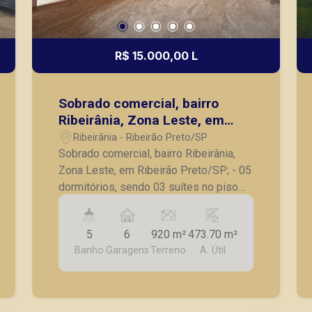
R$ 15.000,00 L
Sobrado comercial, bairro
Ribeirânia, Zona Leste, em
Ribeirão Preto/SP;
Ribeirânia - Ribeirão Preto/SP
Sobrado comercial, bairro Ribeirânia,
Zona Leste, em Ribeirão Preto/SP; - 05
dormitórios, sendo 03 suítes no piso
superior e 01 suíte no térreo; - Varanda;
- Sala ampla para 03 ambientes; - Sala
5
6
920 m²
473.70 m²
de TV; - Escritório; - Lavabo; - Cozinha
Banho
Garagens
Terreno
A. Útil
ampla com armários, balcão ilha e copa;
- Lavanderia; - Amplo quintal com
gramado; - 06 vagas de garagens. Seja
para vender, alugar ou adquirir seu