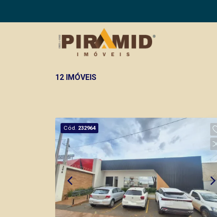
12 IMÓVEIS
Cód.
232964