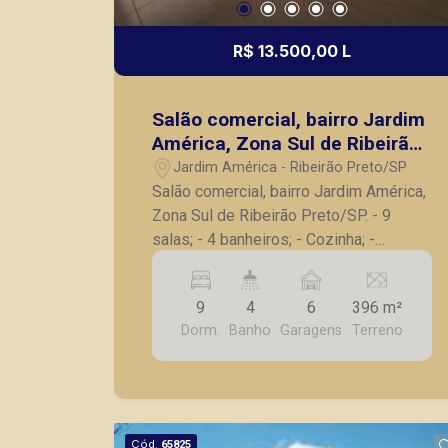
R$ 13.500,00 L
Salão comercial, bairro Jardim
América, Zona Sul de Ribeirão
Preto/SP.
Jardim América - Ribeirão Preto/SP
Salão comercial, bairro Jardim América,
Zona Sul de Ribeirão Preto/SP. - 9
salas; - 4 banheiros; - Cozinha; -
Varanda; - 6 vagas de garagem. A
Piramid tem como objetivo atender
9
4
6
396 m²
seus clientes com agilidade e
Dorm.
Banho
Garagens
Terreno
segurança, em locação, vendas de
imóveis prontos, usados ou mesmo
nos principais lançamentos da cidade
de Ribeirão Preto.
Cód.
65825