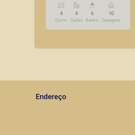
varanda, dependência de serviço,
jardim, área de lazer com churrasqueira,
4
4
6
10
piscina, 10 vagas de garagem.
Dorm.
Suítes
Banho
Garagens
Endereço