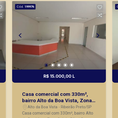
imóvel entre em contato com a Piramid
Cód.
199976
Imóveis, a sua imobiliária em Ribeirão
Preto.
R$ 15.000,00 L
Casa comercial com 330m²,
bairro Alto da Boa Vista, Zona
Sul de Ribeirão Preto/SP.
Alto da Boa Vista - Ribeirão Preto/SP
Casa comercial com 330m², bairro Alto