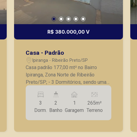
R$ 380.000,00 V
Casa - Padrão
Ipiranga - Ribeirão Preto/SP
Casa padrão 177,00 mt² no Bairro
Ipiranga, Zona Norte de Ribeirão
Preto/SP; - 3 Dormitórios, sendo uma
edicula com suíte; - 2 Salas; - Cozinha
com armários; - Quintal; - 1 Vaga de
3
2
1
265m²
garagem; A Piramid tem como objetivo
Dorm.
Banho
Garagem
Terreno
atender seus clientes com agilidade e
segurança, em locação, vendas de
imóveis prontos, usados ou mesmo
nos principais lançamentos da cidade