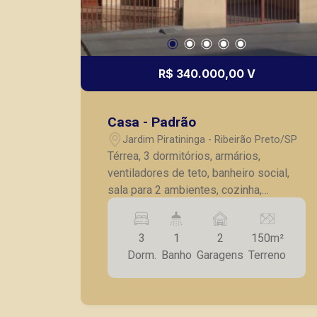
R$ 340.000,00 V
Casa - Padrão
Jardim Piratininga - Ribeirão Preto/SP
Térrea, 3 dormitórios, armários,
ventiladores de teto, banheiro social,
sala para 2 ambientes, cozinha,
lavanderia, despensa, canil, quintal, 2
vagas de garagens.
3
1
2
150m²
Dorm.
Banho
Garagens
Terreno