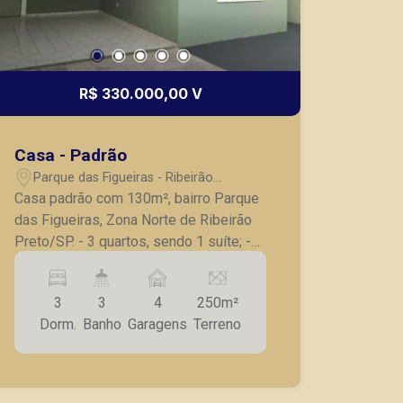
R$ 330.000,00 V
Casa - Padrão
Parque das Figueiras - Ribeirão
Preto/SP
Casa padrão com 130m², bairro Parque
das Figueiras, Zona Norte de Ribeirão
Preto/SP. - 3 quartos, sendo 1 suíte; -
Banheiro social; - Sala; - Cozinha com
gabinete; - Lavanderia; - Banheiro de
3
3
4
250m²
apoio; - 4 vagas de garagem. A Piramid
Dorm.
Banho
Garagens
Terreno
tem como objetivo atender seus
clientes com agilidade e segurança, em
locação, vendas de imóveis prontos,
usados ou mesmo nos principais