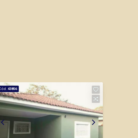
Cód.
43856