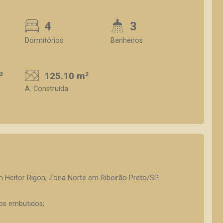
4
3
Dormitórios
Banheiros
²
125.10 m²
A. Construída
 Heitor Rigon, Zona Norte em Ribeirão Preto/SP.
ios embutidos;