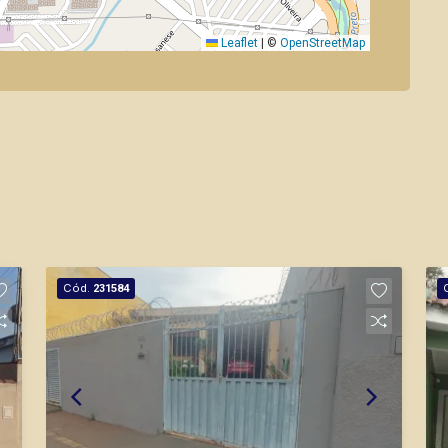
Leaflet
|
©
OpenStreetMap
Cód.
231584