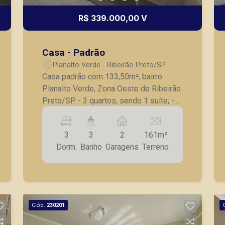
R$ 339.000,00 V
Casa - Padrão
Planalto Verde - Ribeirão Preto/SP
Casa padrão com 133,50m², bairro
Planalto Verde, Zona Oeste de Ribeirão
Preto/SP. - 3 quartos, sendo 1 suíte; -
Banheiro social com box blindex; - Sala
ampla; - Cozinha armários planejados,
3
3
2
161m²
cooktop e coifa; - Área de serviço; -
Dorm.
Banho
Garagens
Terreno
Área de com churrasqueira coberta; -
Banheiro de apoio ; - 2 vagas de
garagem. A Piramid tem como objetivo
atender seus clientes com agilidade e
segurança, em locação, vendas de
Cód.
230201
imóveis prontos, usados ou mesmo
nos principais lançamentos da cidade