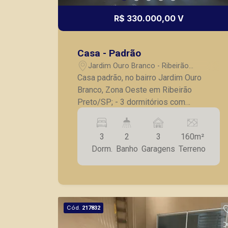
R$ 330.000,00 V
Casa - Padrão
Jardim Ouro Branco - Ribeirão
Preto/SP
Casa padrão, no bairro Jardim Ouro
Branco, Zona Oeste em Ribeirão
Preto/SP; - 3 dormitórios com
armários, sendo 1 suíte; - Sala para 2
ambientes; - Cozinha com armários e
3
2
3
160m²
cooktop; - Banheiro social; - Despensa;
Dorm.
Banho
Garagens
Terreno
- Varanda gourmet com churrasqueira; -
Lavanderia com armário; - Quintal; - 3
vagas de garagem. A Piramid tem como
objetivo atender seus clientes com
agilidade e segurança, em locação,
Cód.
217832
vendas de imóveis prontos, usados ou
mesmo nos principais lançamentos da