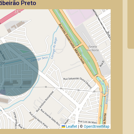
ibeirão Preto
Leaflet
|
©
OpenStreetMap