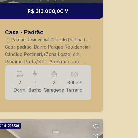
R$ 313.000,00 V
Casa - Padrão
Parque Residencial Cândido Portinari -
Ribeirão Preto/SP
Casa padrão, Bairro Parque Residencial
Cândido Portinari, (Zona Leste) em
Ribeirão Preto/SP: - 2 dormitórios; -
Banheiro social; - Sala para 2
ambientes; - Cozinha; - Varanda; - 2
2
1
2
300m²
vagas de garagem. A Piramid tem como
Dorm.
Banho
Garagens
Terreno
objetivo atender seus clientes com
agilidade e segurança, em locação,
vendas de imóveis prontos, usados ou
mesmo nos principais lançamentos da
cidade de Ribeirão Preto.
Cód.
228230