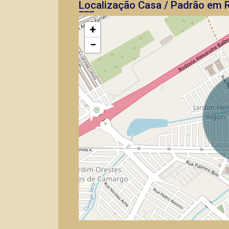
Localização Casa / Padrão em R
+
−