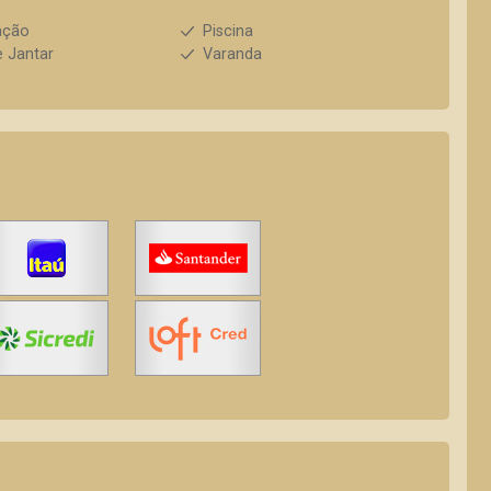
ação
Piscina
e Jantar
Varanda