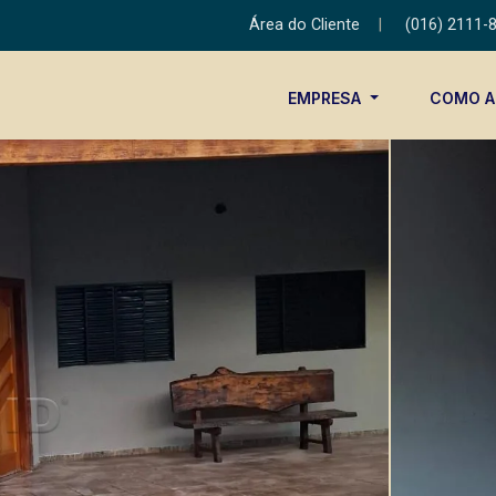
Área do Cliente
|
(016) 2111-
EMPRESA
COMO 