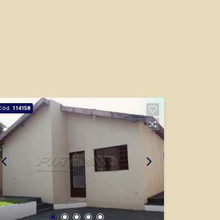
Cód.
114158