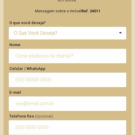
em breve.
Mensagem sobre o imóvel
Ref. 24011
O que você deseja?
O Que Você Deseja?
Nome
Celular / WhatsApp
E-mail
Telefone fixo
(opcional)