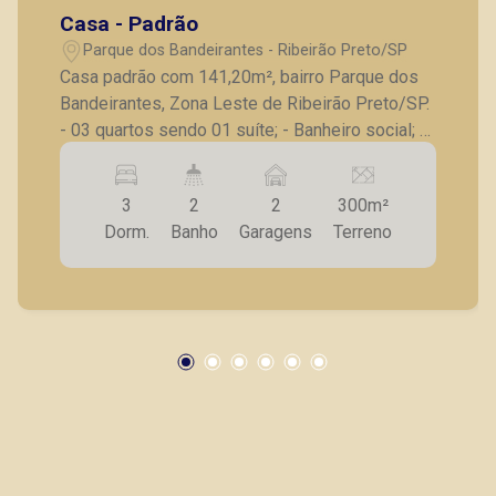
Casa - Padrão
Parque dos Bandeirantes - Ribeirão Preto/SP
Casa padrão com 141,20m², bairro Parque dos
Bandeirantes, Zona Leste de Ribeirão Preto/SP.
- 03 quartos sendo 01 suíte; - Banheiro social; -
Sala para 2 ambientes; - Cozinha ampla; - Área
de serviço; - Jardim de inverno; - Quintal; - 02
3
2
2
300m²
vagas de garagem. A Piramid tem como objetivo
Dorm.
Banho
Garagens
Terreno
atender seus clientes com agilidade e
segurança, em locação, vendas de imóveis
prontos, usados ou mesmo nos principais
lançamentos da cidade de Ribeirão Preto.