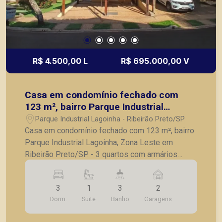
R$ 4.500,00 L
R$ 695.000,00 V
Casa em condomínio fechado com
123 m², bairro Parque Industrial
Lagoinha, Zona Leste em Ribeirão
Parque Industrial Lagoinha - Ribeirão Preto/SP
Preto/SP.
Casa em condomínio fechado com 123 m², bairro
Parque Industrial Lagoinha, Zona Leste em
Ribeirão Preto/SP. - 3 quartos com armários
embutidos, sendo 1 suíte e 1 planejado com
escritório; - Sala para 2 ambientes; - Lavabo; -
3
1
3
2
Cozinha planejada; - Lavanderia planejada; -
Dorm.
Suite
Banho
Garagens
Varanda gourmet com churrasqueira, hidro com
deck, chafariz e jardim; - 2 vagas de garagem