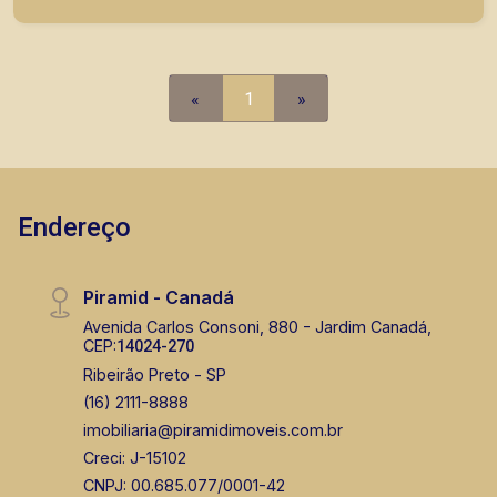
cobertas; A Piramid tem como objetivo atender
seus clientes com agilidade e segurança, em
locação, vendas de imóveis prontos, usados ou
mesmo nos principais lançamentos da cidade de
«
1
»
Ribeirão Preto.
Endereço
Piramid - Canadá
Avenida Carlos Consoni, 880 - Jardim Canadá,
CEP:
14024-270
Ribeirão Preto - SP
(16) 2111-8888
imobiliaria@piramidimoveis.com.br
Creci: J-15102
CNPJ: 00.685.077/0001-42