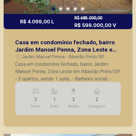
R$ 685.000,00
R$ 4.099,00 L
R$ 599.000,00 V
Casa em condomínio fechado, bairro
Jardim Manoel Penna, Zona Leste em
Ribeirão Preto/SP.
Jardim Manoel Penna - Ribeirão Preto/SP
Casa em condomínio fechado, bairro Jardim
Manoel Penna, Zona Leste em Ribeirão Preto/SP.
- 3 quartos, sendo 1 suíte; - Banheiro social; -
Sala para 2 ambientes; - Cozinha com armários; -
Lavanderia; - Banheiro de serviço; - Varanda
3
1
3
2
gourmet com churrasqueira; - Jardim; - 2 vagas
Dorm.
Suite
Banho
Garagens
de garagem. A Piramid tem como objetivo
atender seus clientes com agilidade e segurança,
em locação, vendas de imóveis prontos, usados
ou mesmo nos principais lançamentos da cidade