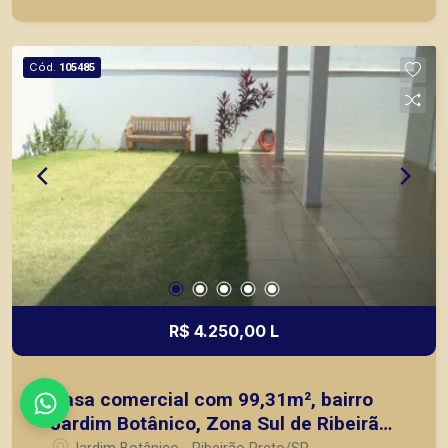
objetivo atender seus clientes com agilidade e
segurança, em locação, vendas de imóveis
prontos, usados ou mesmo nos principais
Cód.
105485
lançamentos da cidade de Ribeirão Preto.
R$ 4.250,00 L
Casa comercial com 99,31m², bairro
Jardim Botânico, Zona Sul de Ribeirão
Preto/SP.