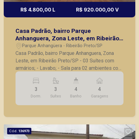
R$ 4.800,00 L
R$ 920.000,00 V
Casa Padrão, bairro Parque
Anhanguera, Zona Leste, em Ribeirão
Preto/SP
Parque Anhangüera - Ribeirão Preto/SP
Casa Padrão, bairro Parque Anhanguera, Zona
Leste, em Ribeirão Preto/SP - 03 Suítes com
armários; - Lavabo; - Sala para 02 ambientes com
pé direito duplo; - Cozinha com armários; -
Lavanderia; - Varanda gourmet com churrasqueira;
3
3
4
4
- Quintal; - 04 Vagas de garagem. A Piramid tem
Dorm.
Suítes
Banho
Garagens
como objetivo atender seus clientes com
agilidade e segurança, em locação, vendas de
imóveis prontos, usados ou mesmo nos
principais lançamentos da cidade de Ribeirão
Preto.
Cód.
136973