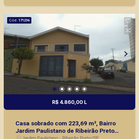
agilidade e segurança, em locação, vendas de
imóveis prontos, usados ou mesmo nos
principais lançamentos da cidade de Ribeirão
Cód.
171236
Preto.
R$ 4.860,00 L
Casa sobrado com 223,69 m², Bairro
Jardim Paulistano de Ribeirão Preto
SP
Jardim Paulistano - Ribeirão Preto/SP