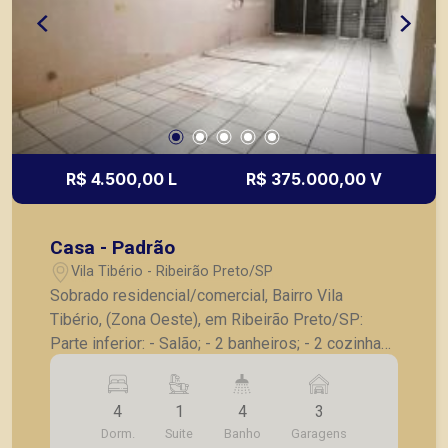
R$ 4.500,00 L
R$ 375.000,00 V
Casa - Padrão
Vila Tibério - Ribeirão Preto/SP
Sobrado residencial/comercial, Bairro Vila
Tibério, (Zona Oeste), em Ribeirão Preto/SP:
Parte inferior: - Salão; - 2 banheiros; - 2 cozinhas;
Parte superior: - 4 dormitórios, sendo 1 suíte; -
Banheiro social; - Sala; - Cozinha; - Lavanderia; - 3
4
1
4
3
vagas de garagem. A Piramid tem como objetivo
Dorm.
Suite
Banho
Garagens
atender seus clientes com agilidade e segurança,