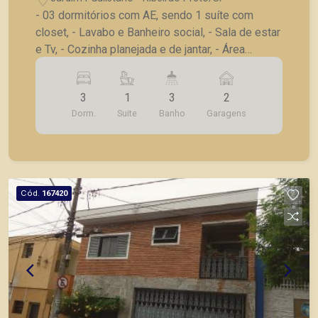
- 03 dormitórios com AE, sendo 1 suíte com
closet, - Lavabo e Banheiro social, - Sala de estar
e Tv, - Cozinha planejada e de jantar, - Área
externa com ducha, - Lavanderia coberta, - 02
Vagas de garagem, sendo 02 entradas
3
1
3
2
separadas. A Piramid tem como objetivo atender
Dorm.
Suite
Banho
Garagens
seus clientes com agilidade e segurança, em
locação, vendas de imóveis prontos, usados ou
mesmo nos principais lançamentos da cidade de
Ribeirão Preto.
Cód.
167420