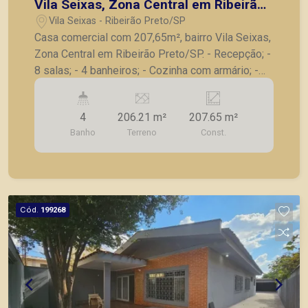
Vila Seixas, Zona Central em Ribeirão
Preto/SP.
Vila Seixas - Ribeirão Preto/SP
Casa comercial com 207,65m², bairro Vila Seixas,
Zona Central em Ribeirão Preto/SP. - Recepção; -
8 salas; - 4 banheiros; - Cozinha com armário; -
Lavanderia; - Sistema de segurança com alarme; -
Excelente localização em esquina com grande
4
206.21 m²
207.65 m²
fluxo. A Piramid tem como objetivo atender seus
Banho
Terreno
Const.
clientes com agilidade e segurança, em locação,
vendas de imóveis prontos, usados ou mesmo
nos principais lançamentos da cidade de Ribeirão
Preto.
Cód.
199268