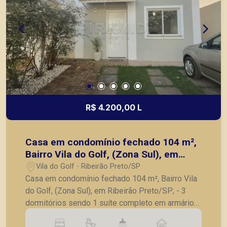
R$ 4.200,00 L
Casa em condomínio fechado 104 m²,
Bairro Vila do Golf, (Zona Sul), em
Ribeirão Preto/SP;
Vila do Golf - Ribeirão Preto/SP
Casa em condomínio fechado 104 m², Bairro Vila
do Golf, (Zona Sul), em Ribeirão Preto/SP; - 3
dormitórios sendo 1 suíte completo em armários;
- Lavabo; - Banheiro social; - Sala para 2