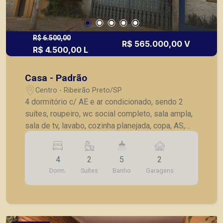
R$ 6.500,00
R$ 565.000,00 V
R$ 4.500,00 L
Casa - Padrão
Centro - Ribeirão Preto/SP
4 dormitório c/ AE e ar condicionado, sendo 2
suítes, roupeiro, wc social completo, sala ampla,
sala de tv, lavabo, cozinha planejada, copa, AS,
dormitório/wc de serviço, despensa, 2 vagas de
garagem.
4
2
5
2
Dorm.
Suítes
Banho
Garagens