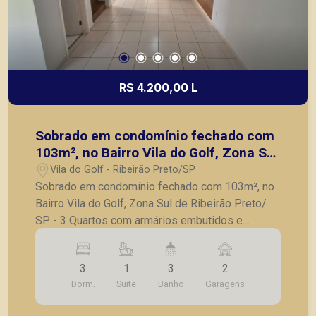
R$ 4.200,00 L
Sobrado em condomínio fechado com
103m², no Bairro Vila do Golf, Zona Sul
de Ribeirão Preto/ SP.
Vila do Golf - Ribeirão Preto/SP
Sobrado em condomínio fechado com 103m², no
Bairro Vila do Golf, Zona Sul de Ribeirão Preto/
SP. - 3 Quartos com armários embutidos e
ventiladores de teto, sendo 1 suíte; - Banheiro
social completo; - Sala para 2 ambientes com
3
1
3
2
ventilador de teto e espelho; - Varanda gourmet,
Dorm.
Suite
Banho
Garagens
churrasqueira; - Cozinha planejada; - Lavanderia; -
2 Vagas de garagem. A Piramid tem como