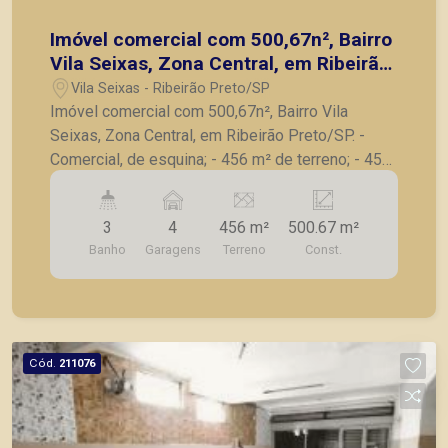
Imóvel comercial com 500,67n², Bairro
Vila Seixas, Zona Central, em Ribeirão
Preto/SP.
Vila Seixas - Ribeirão Preto/SP
Imóvel comercial com 500,67n², Bairro Vila
Seixas, Zona Central, em Ribeirão Preto/SP. -
Comercial, de esquina; - 456 m² de terreno; - 452
m² de área útil; - 12 m frente x 38 m de fundos; -
Vários cômodos; - 03 banheiros; - Cozinha; -
3
4
456 m²
500.67 m²
Quintal; - 04 vagas de garagem paralelas; A
Banho
Garagens
Terreno
Const.
Piramid tem como objetivo atender seus clientes
com agilidade e segurança, em locação, vendas
de imóveis prontos, usados ou mesmo nos
principais lançamentos da cidade de Ribeirão
Preto.
Cód.
211076