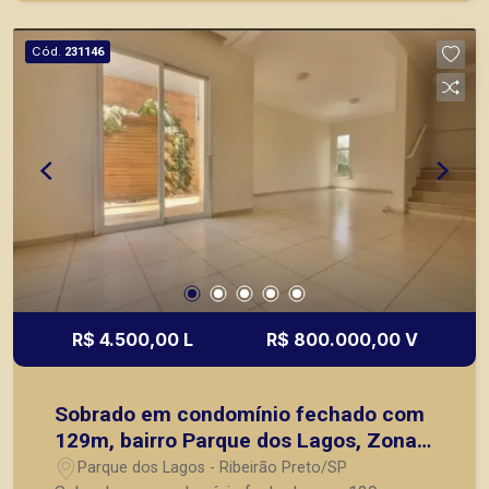
prontos, usados ou mesmo nos principais
lançamentos da cidade de Ribeirão Preto.
Cód.
231146
R$ 4.500,00 L
R$ 800.000,00 V
Sobrado em condomínio fechado com
129m, bairro Parque dos Lagos, Zona
Leste de Ribeirão Preto/SP.
Parque dos Lagos - Ribeirão Preto/SP