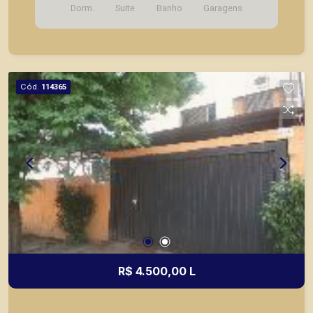
Dorm.
Suite
Banho
Garagens
garagem. A Piramid tem como objetivo atender
seus clientes com agilidade e segurança, em
locação, vendas de imóveis prontos, usados ou
mesmo nos principais lançamentos da cidade de
Ribeirão Preto.
Cód.
114365
R$ 4.500,00 L