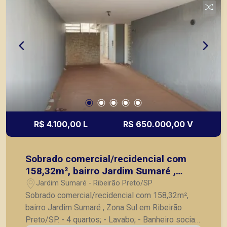
de Ribeirão Preto.
R$ 4.100,00 L
R$ 650.000,00 V
Sobrado comercial/recidencial com
158,32m², bairro Jardim Sumaré ,
Zona Sul em Ribeirão Preto/SP.
Jardim Sumaré - Ribeirão Preto/SP
Sobrado comercial/recidencial com 158,32m²,
bairro Jardim Sumaré , Zona Sul em Ribeirão
Preto/SP. - 4 quartos; - Lavabo; - Banheiro social;