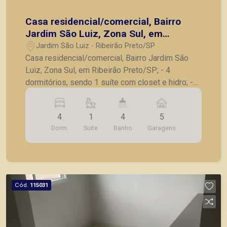
Casa residencial/comercial, Bairro
Jardim São Luiz, Zona Sul, em
Ribeirão Preto/SP;
Jardim São Luiz - Ribeirão Preto/SP
Casa residencial/comercial, Bairro Jardim São
Luiz, Zona Sul, em Ribeirão Preto/SP; - 4
dormitórios, sendo 1 suíte com closet e hidro; -
Lavabo; - Sala para 2 ambientes; - Cozinha com
armários; - Lavanderia; - Dependência de serviço;
4
1
4
5
- Vestiário externo; - Ducha; - Piscina; - 5 vagas
Dorm.
Suite
Banho
Garagens
de garagem. A Piramid tem como objetivo
atender seus clientes com agilidade e segurança,
em locação, vendas de imóveis prontos, usados
ou mesmo nos principais lançamentos da cidade
de Ribeirão Preto.
Cód.
115031