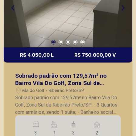
R$ 4.050,00 L
R$ 750.000,00 V
Sobrado padrão com 129,57m² no
Bairro Vila Do Golf, Zona Sul de
Ribeirão Preto/SP:
Vila do Golf - Ribeirão Preto/SP
Sobrado padrão com 129,57m² no Bairro Vila Do
Golf, Zona Sul de Ribeirão Preto/SP: - 3 Quartos
com armários, sendo 1 suíte; - Banheiro social
completo; - Sala para 3 ambientes; - Cozinha com
armários planejados; - Lavanderia; - Varanda
3
1
3
2
gourmet com churrasqueira; - Piso frio; - 2 vagas