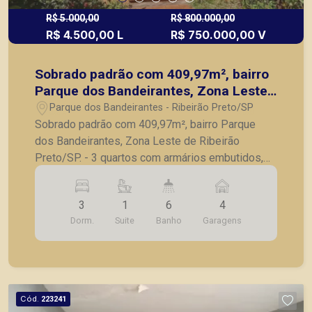
R$ 5.000,00
R$ 800.000,00
R$ 4.500,00 L
R$ 750.000,00 V
Sobrado padrão com 409,97m², bairro
Parque dos Bandeirantes, Zona Leste
de Ribeirão Preto/SP.
Parque dos Bandeirantes - Ribeirão Preto/SP
Sobrado padrão com 409,97m², bairro Parque
dos Bandeirantes, Zona Leste de Ribeirão
Preto/SP. - 3 quartos com armários embutidos,
sendo 1 suíte; - Banheiro social; - Sala para 4
ambientes; - Lavabo; - Cozinha com armários
3
1
6
4
planejados; - Despensa; - Quarto de serviço; -
Dorm.
Suite
Banho
Garagens
Banheiro de serviço; - Quintal; - Piscina; -
Varanda; - Área gourmet integrada a piscina; - 4
vagas de garagem. A Piramid tem como objetivo
atender seus clientes com agilidade e segurança,
em locação, vendas de imóveis prontos, usados
Cód.
223241
ou mesmo nos principais lançamentos da cidade