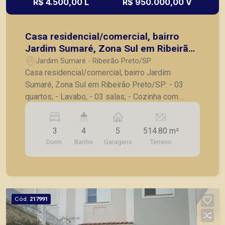
R$ 4.500,00 L
R$ 950.000,00 V
Casa residencial/comercial, bairro
Jardim Sumaré, Zona Sul em Ribeirão
Preto/SP:
Jardim Sumaré - Ribeirão Preto/SP
Casa residencial/comercial, bairro Jardim
Sumaré, Zona Sul em Ribeirão Preto/SP: - 03
quartos; - Lavabo; - 03 salas; - Cozinha com
gabinete; - Lavanderia; - Banheiro de serviço; -
Varanda e amplo quintal; - 05 vagas de garagem.
3
4
5
514.80 m²
A Piramid tem como objetivo atender seus
Dorm.
Banho
Garagens
Terreno
clientes com agilidade e segurança, em locação,
vendas de imóveis prontos, usados ou mesmo
nos principais lançamentos da cidade de Ribeirão
Preto.
Cód.
217991