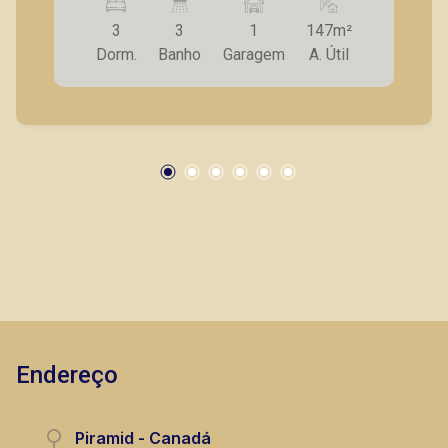
ambientes; - Cozinha planejada; - Lavanderia; -
3
3
1
147m²
Banheiro de serviço; - Quintal; - Varanda gourmet
Dorm.
Banho
Garagem
A. Útil
com churrasqueira; - 1 vaga de garagem. A
Piramid tem como objetivo atender seus
clientes com agilidade e segurança, em locação,
vendas de imóveis prontos, usados ou mesmo
nos principais lançamentos da cidade de
Ribeirão Preto.
Endereço
Piramid - Canadá