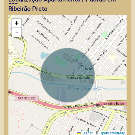
Ribeirão Preto
+
−
Leaflet
|
©
OpenStreetMap