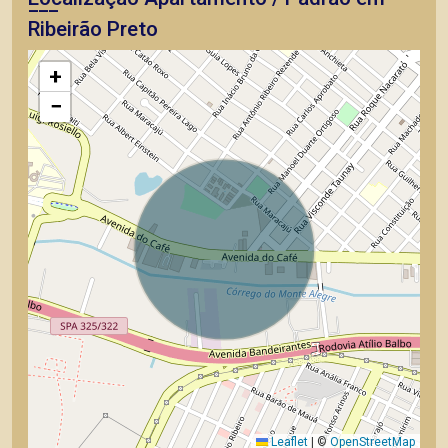
Ribeirão Preto
+
−
Leaflet
|
©
OpenStreetMap