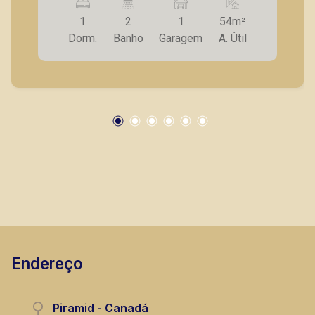
com blindex, - ar condicionado no dormitório e
1
2
1
54m²
na sala A Piramid tem como objetivo atender
Dorm.
Banho
Garagem
A. Útil
seus clientes com agilidade e segurança, em
locação, vendas de imóveis prontos, usados ou
mesmo nos principais lançamentos da cidade
de Ribeirão Preto.
Endereço
Piramid - Canadá