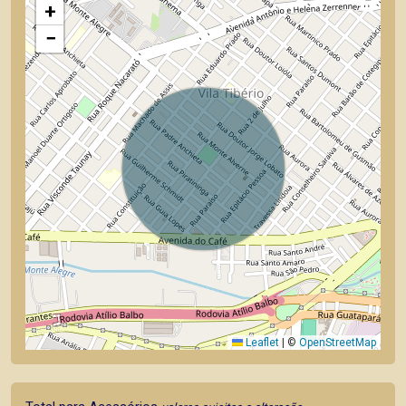
+
−
Leaflet
|
©
OpenStreetMap