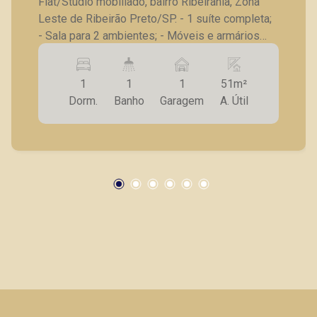
Flat/Studio mobiliado, bairro Ribeirânia, Zona
Leste de Ribeirão Preto/SP. - 1 suíte completa;
- Sala para 2 ambientes; - Móveis e armários
planejados; - Ares condicionados; - Iluminação
completa; - 1 vagas de garagem. Também
1
1
1
51m²
temos imóveis no Nova Aliança, Jardim
Dorm.
Banho
Garagem
A. Útil
Botânico, Jardim Canadá, casas e apartamentos
próximos a mercados, farmácias, escolas, além
de pontos comerciais localizados na Zona Sul.