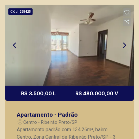
Marcos Antonio Ferreira
CRECI 82740 - Venda
Cód.
225425
(16) 99137-0754
CORRETOR DE PLANTÃO
Fabiana Gonçalves
R$ 3.500,00 L
R$ 480.000,00 V
CRECI 293.460 - Venda
(16) 99799-9323
Apartamento - Padrão
CORRETOR DE PLANTÃO
Centro - Ribeirão Preto/SP
Apartamento padrão com 134,26m², bairro
Centro, Zona Central de Ribeirão Preto/SP. - 3