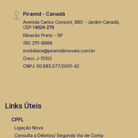
(16) 99222-2915
Piramid - Canadá
Corretor(a) Online
Avenida Carlos Consoni, 880 - Jardim Canadá,
CEP:
14024-270
CORRETOR DE PLANTÃO
Ribeirão Preto - SP
(16) 2111-8888
imobiliaria@piramidimoveis.com.br
Creci: J-15102
CNPJ: 00.685.077/0001-42
Murilo Bazilio
CRECI 307.010 - Venda
Links Úteis
(16) 98119-7226
Corretor(a) Online
CPFL
Ligação Nova
Consulta a Débitos/ Segunda Via de Conta