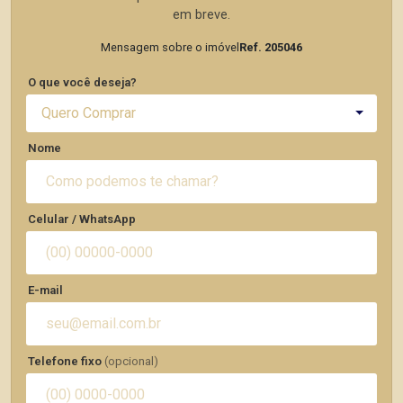
em breve.
Mensagem sobre o imóvel
Ref. 205046
O que você deseja?
Quero Comprar
Nome
Celular / WhatsApp
E-mail
Telefone fixo
(opcional)