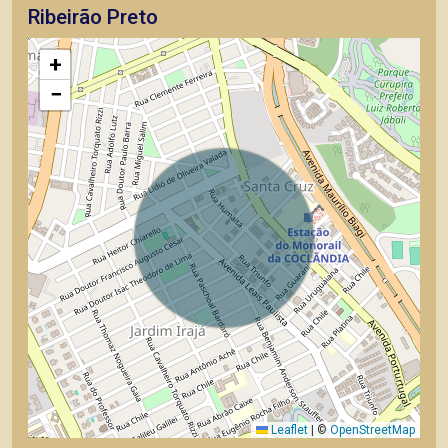
Ribeirão Preto
+
−
Leaflet
|
©
OpenStreetMap