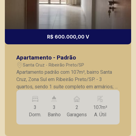
CORRETOR DE PLANTÃO
R$ 600.000,00 V
Apartamento - Padrão
Thamiris Leandra Benevides
Santa Cruz - Ribeirão Preto/SP
CRECI 270092 - Venda
Apartamento padrão com 107m², bairro Santa
Cruz, Zona Sul em Ribeirão Preto/SP. - 3
(16) 99263-0551
quartos, sendo 1 suíte completo em armários; -
Corretor(a) Online
Banheiro social; - Sala para 2 ambientes; -
Sacada; - Cozinha planejada; - Lavanderia; -
CORRETOR DE PLANTÃO
3
3
2
107m²
Banheiro de serviço; - 2 vagas de garagem. A
Dorm.
Banho
Garagens
A. Útil
Piramid tem como objetivo atender seus
clientes com agilidade e segurança, em locação,
vendas de imóveis prontos, usados ou mesmo