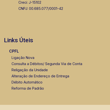
Creci: J-15102
Corretor(a) Online
CNPJ: 00.685.077/0001-42
CORRETOR DE PLANTÃO
Links Úteis
CPFL
Lucelia Mariotti
Ligação Nova
CRECI 146320 - Venda
Consulta a Débitos/ Segunda Via de Conta
Religação da Unidade
(16) 99222-2915
Alteração de Endereço de Entrega
Débito Automático
Reforma de Padrão