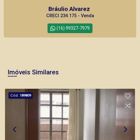
Bráulio Alvarez
CRECI 234.175 - Venda
(16) 99327-7979
Corretor(a) Online
CORRETOR DE PLANTÃO
Imóveis Similares
Cód.
189809
Murilo Bazilio
CRECI 307.010 - Venda
(16) 98119-7226
Corretor(a) Online