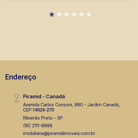
nos principais lançamentos da cidade de
Ribeirão Preto.
Marcos Antonio Ferreira
CRECI 82740 - Venda
(16) 99137-0754
Corretor(a) Online
CORRETOR DE PLANTÃO
Endereço
Piramid - Canadá
Avenida Carlos Consoni, 880 - Jardim Canadá,
CEP:
14024-270
Fabiana Gonçalves
Ribeirão Preto - SP
CRECI 293.460 - Venda
(16) 2111-8888
imobiliaria@piramidimoveis.com.br
(16) 99799-9323