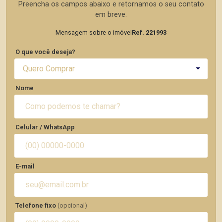
Preencha os campos abaixo e retornamos o seu contato
em breve.
Mensagem sobre o imóvel
Ref. 221993
O que você deseja?
Quero Comprar
Nome
Celular / WhatsApp
E-mail
Telefone fixo
(opcional)