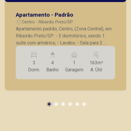
Apartamento - Padrão
Centro - Ribeirão Preto/SP
Apartamento padrão, Centro, (Zona Central), em
Ribeirão Preto/SP: - 3 dormitórios, sendo 1
suíte com armários; - Lavabo; - Sala para 2
ambientes; - Cozinha planejada; - Lavanderia; - 1
vaga de garagem. A Piramid tem como objetivo
3
4
1
163m²
atender seus clientes com agilidade e
Dorm.
Banho
Garagem
A. Útil
segurança, em locação, vendas de imóveis
prontos, usados ou mesmo nos principais
lançamentos da cidade de Ribeirão Preto.