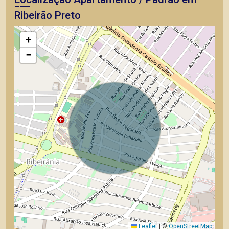
Ribeirão Preto
+
−
Leaflet
|
©
OpenStreetMap