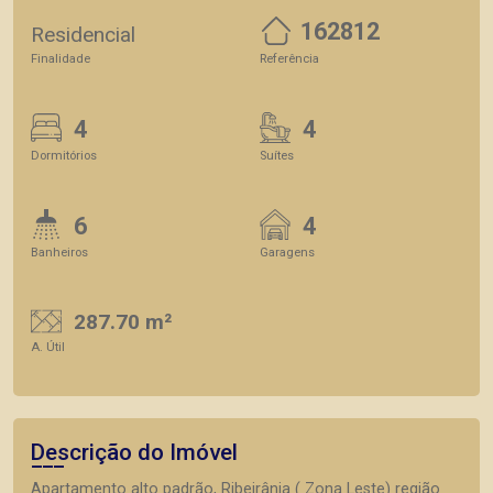
162812
Residencial
Finalidade
Referência
4
4
Dormitórios
Suítes
6
4
Banheiros
Garagens
287.70 m²
A. Útil
Descrição do Imóvel
Apartamento alto padrão, Ribeirânia ( Zona Leste) região