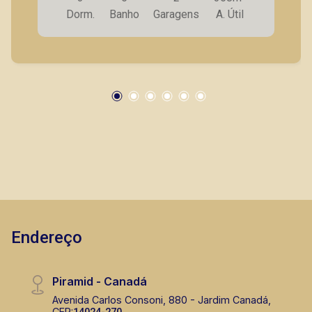
superior com sala home; - Cozinha planejada; -
Dorm.
Banho
Garagens
A. Útil
Lavanderia; - Dependência e banheiro de
serviço; - Sauna; - Ducha; - Vestiário; - Piscina; -
Varanda gourmet com churrasqueira; - 2 vagas
de garagem. Vamos agendar uma visita neste
imóvel hoje mesmo?
Endereço
Piramid - Canadá
Avenida Carlos Consoni, 880 - Jardim Canadá,
CEP: