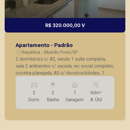
CORRETOR DE PLANTÃO
R$ 320.000,00 V
Apartamento - Padrão
Lucelia Mariotti
República - Ribeirão Preto/SP
CRECI 146320 - Venda
2 dormitórios c/ AE, sendo 1 suíte completa,
sala 2 ambientes c/ sacada, wc social completo,
(16) 99222-2915
cozinha planejada, AS c/ divisória blindex, 1
CORRETOR DE PLANTÃO
vaga de garagem. Mobiliado Sofá , rack , tv
,mesa de jantar , micro-ondas , fogão , geladeira
2
2
1
60m²
,cama box nos dois quartos.
Dorm.
Banho
Garagem
A. Útil
Fátima Spadaro