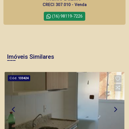
CRECI 307.010 - Venda
(16) 98119-7226
Corretor(a) Online
CORRETOR DE PLANTÃO
Imóveis Similares
Cód.
133424
Thamiris Leandra Benevides
CRECI 270092 - Venda
(16) 99263-0551
Corretor(a) Online