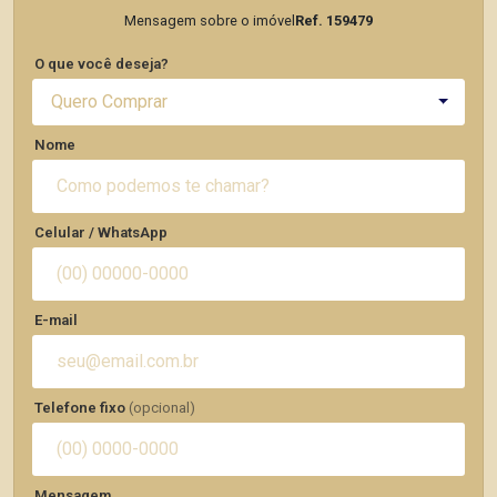
Mensagem sobre o imóvel
Ref. 159479
O que você deseja?
Quero Comprar
Nome
Celular / WhatsApp
E-mail
Telefone fixo
(opcional)
Mensagem