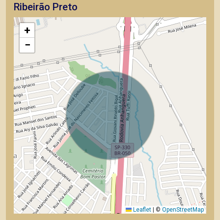
Ribeirão Preto
+
−
Leaflet
|
©
OpenStreetMap