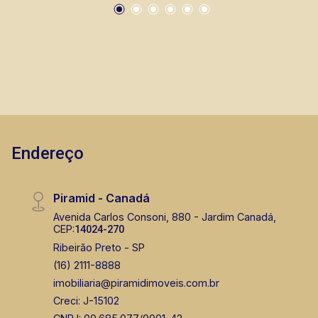
CRECI 119074 - Venda
(16) 99105-3578
Corretor(a) Online
CORRETOR DE PLANTÃO
Endereço
Piramid - Canadá
Bráulio Alvarez
Avenida Carlos Consoni, 880 - Jardim Canadá,
CEP:
14024-270
CRECI 234.175 - Venda
Ribeirão Preto - SP
(16) 99327-7979
(16) 2111-8888
imobiliaria@piramidimoveis.com.br
Corretor(a) Online
Creci: J-15102