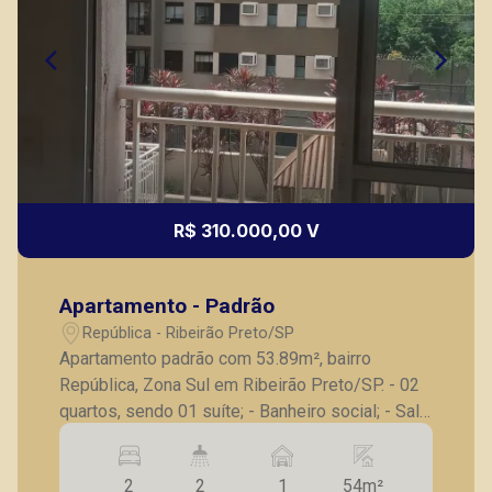
R$ 310.000,00 V
Apartamento - Padrão
República - Ribeirão Preto/SP
Apartamento padrão com 53.89m², bairro
República, Zona Sul em Ribeirão Preto/SP. - 02
quartos, sendo 01 suíte; - Banheiro social; - Sala
para 02 ambientes; - Cozinha; - Área de serviço;
- 01 vaga de garagem. Vamos agendar uma
2
2
1
54m²
vista? A Piramid tem como objetivo atender