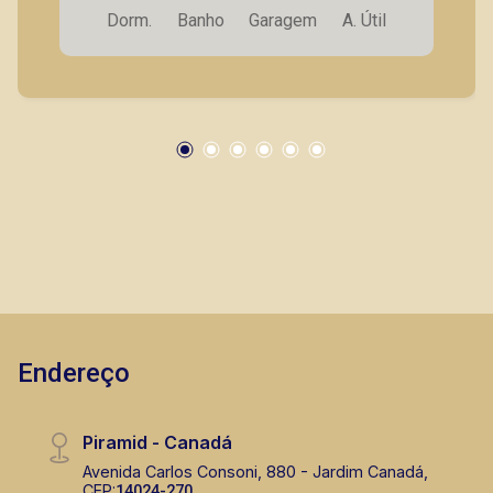
Dorm.
Banho
Garagem
A. Útil
seus clientes com agilidade e segurança, em
locação, vendas de imóveis prontos, usados ou
mesmo nos principais lançamentos da cidade
de Ribeirão Preto.
Endereço
Piramid - Canadá
Avenida Carlos Consoni, 880 - Jardim Canadá,
CEP:
14024-270