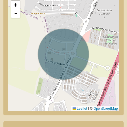
+
−
Leaflet
|
©
OpenStreetMap