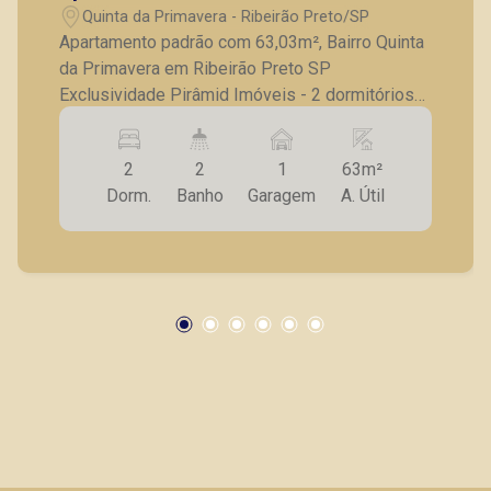
Quinta da Primavera - Ribeirão Preto/SP
Apartamento padrão com 63,03m², Bairro Quinta
da Primavera em Ribeirão Preto SP
Exclusividade Pirâmid Imóveis - 2 dormitórios
com armários embutidos; - sendo 1 suíte com ar
condicionado; - 1 banheiro social; - Sala para 2
2
2
1
63m²
ambientes com ar condicionado; - Cozinha
Dorm.
Banho
Garagem
A. Útil
americana com armários, ilha com fogão; -
Lavanderia; - Sacada; - 01 vaga de garagem. A
Piramid tem como objetivo atender seus
clientes com agilidade e segurança, em locação,
vendas de imóveis prontos, usados ou mesmo
nos principais lançamentos da cidade de
Ribeirão Preto.