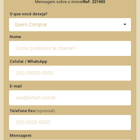
Mensagem sobre o imóvel
Ref. 221903
O que você deseja?
Quero Comprar
Nome
Celular / WhatsApp
E-mail
Telefone fixo
(opcional)
Mensagem