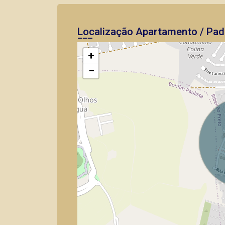
Localização Apartamento / Pad
+
−