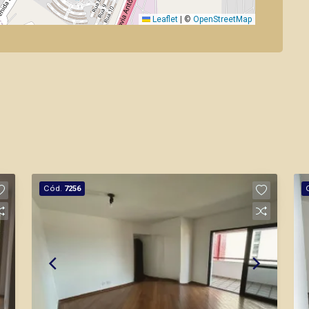
Leaflet
|
©
OpenStreetMap
Cód.
7256