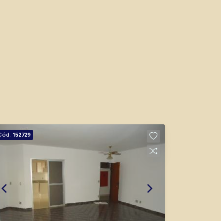
Cód.
152729