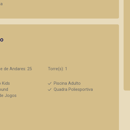
da
to
e de Andares: 25
Torre(s): 1
 Kids
Piscina Adulto
ound
Quadra Poliesportiva
de Jogos