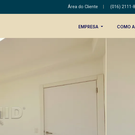
Área do Cliente
|
(016) 2111-
EMPRESA
COMO 