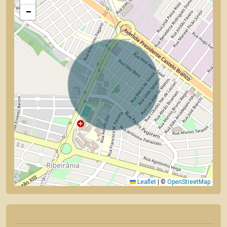
−
Leaflet
|
©
OpenStreetMap