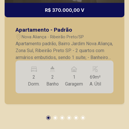
R$ 370.000,00 V
Apartamento - Padrão
Nova Aliança - Ribeirão Preto/SP
Apartamento padrão, Bairro Jardim Nova Aliança,
Zona Sul, Ribeirão Preto SP. - 2 quartos com
armários embutidos, sendo 1 suíte; - Banheiro
social completo; - Sala para 2 ambiente; -
Sacada; - Cozinha; - 1 vaga de garagem; - Fundo,
2
2
1
69m²
face sombra. A Piramid tem como objetivo
Dorm.
Banho
Garagem
A. Útil
atender seus clientes com agilidade e
segurança, em locação, vendas de imóveis
prontos, usados ou mesmo nos principais
lançamentos da cidade de Ribeirão Preto.