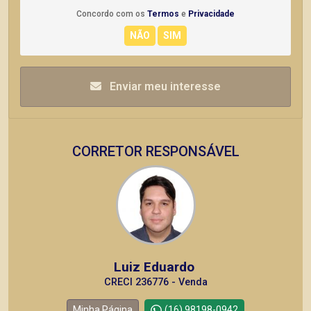
Concordo com os
Termos
e
Privacidade
Enviar meu interesse
CORRETOR RESPONSÁVEL
Luiz Eduardo
CRECI 236776 - Venda
Minha Página
(16) 98198-0942