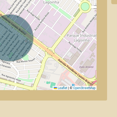
Leaflet
|
©
OpenStreetMap