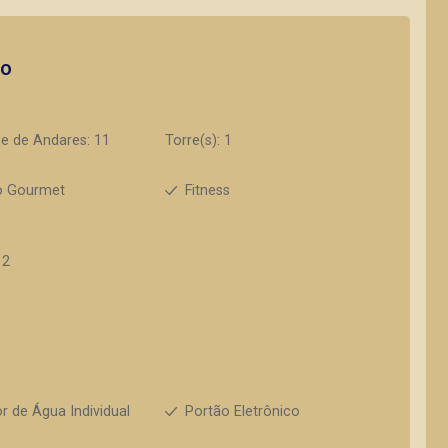
to
e de Andares: 11
Torre(s): 1
o Gourmet
Fitness
12
r de Água Individual
Portão Eletrônico