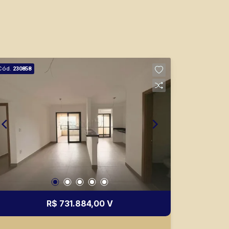
Marcos Antonio Ferreira
CRECI 82740 - Venda
(16) 99137-0754
Corretor(a) Online
Cód.
230858
CORRETOR DE PLANTÃO
Fabiana Gonçalves
CRECI 293.460 - Venda
(16) 99799-9323
R$ 731.884,00 V
Corretor(a) Online