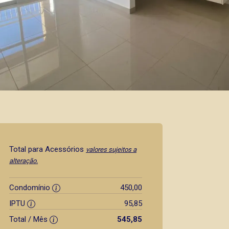
Total para Acessórios
valores sujeitos a
alteração.
Condomínio
450,00
IPTU
95,85
Total / Mês
545,85