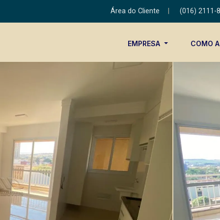
Área do Cliente
|
(016) 2111-
EMPRESA
COMO 