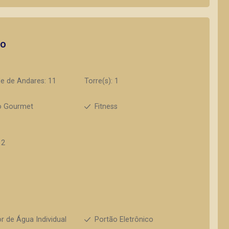
to
e de Andares: 11
Torre(s): 1
o Gourmet
Fitness
12
r de Água Individual
Portão Eletrônico