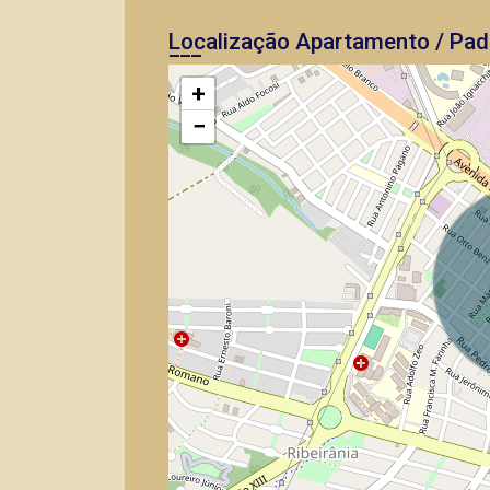
Localização Apartamento / Pad
+
−