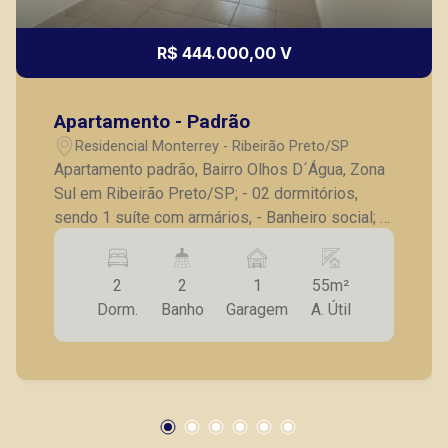
R$ 444.000,00 V
Apartamento - Padrão
Residencial Monterrey - Ribeirão Preto/SP
Apartamento padrão, Bairro Olhos D´Água, Zona
Sul em Ribeirão Preto/SP; - 02 dormitórios,
sendo 1 suíte com armários, - Banheiro social; -
Sala para 2 ambientes; - Sacada com uma linda
vista livre; - Cozinha com armários; - Área de
2
2
1
55m²
serviço; - 01 vaga de garagem; - Prédio novo
Dorm.
Banho
Garagem
A. Útil
com área de lazer completa, região em fase de
grande expansão. A Piramid tem como objetivo
atender seus clientes com agilidade e
segurança, em locação, vendas de imóveis
prontos, usados ou mesmo nos principais
lançamentos da cidade de Ribeirão Preto.