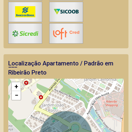
Localização Apartamento / Padrão em
Ribeirão Preto
+
−