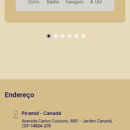
Dorm.
Banho
Garagem
A. Útil
vaga de garagem. Também temos imóveis no
Jardim Sumaré, Alto da Boa Vista, Vila Seixas,
casas e apartamentos próximos a mercados,
farmácias, escolas, além de pontos comerciais
localizados na Zona Sul.
Endereço
Piramid - Canadá
Avenida Carlos Consoni, 880 - Jardim Canadá,
CEP:
14024-270