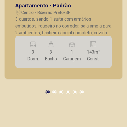
Apartamento - Padrão
Centro - Ribeirão Preto/SP
3 quartos, sendo 1 suíte com armários
embutidos, roupeiro no corredor, sala ampla para
2 ambientes, banheiro social completo, cozinha
com gabinete, lavanderia com armários
embutidos, banheiro para empregada, 1 vaga
3
3
1
143m²
coberta de garagem.
Dorm.
Banho
Garagem
Const.