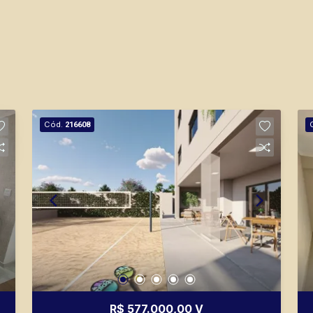
Cód.
216608
R$ 577.000,00 V