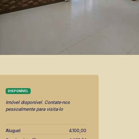
DISPONÍVEL
Imóvel disponível. Contate-nos
pessoalmente para visita-lo
4.100,00
Aluguel