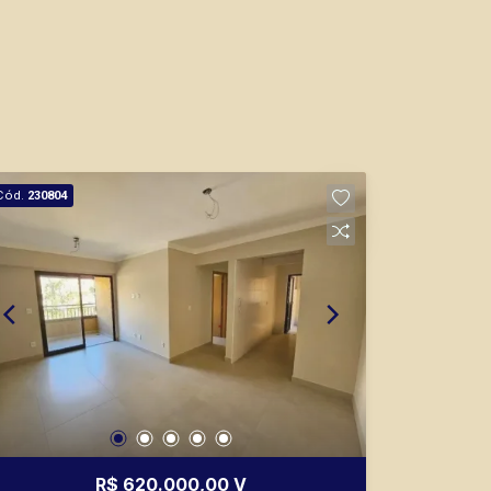
Fátima Spadaro
CRECI 119074 - Venda
Cód.
230804
(16) 99105-3578
CORRETOR DE PLANTÃO
Marcos Antonio Ferreira
CRECI 82740 - Venda
R$ 620.000,00 V