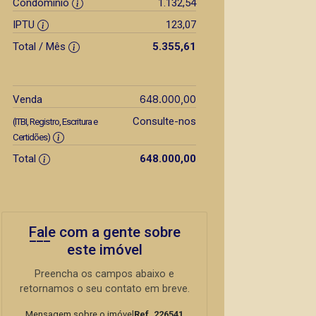
Condomínio
1.132,54
IPTU
123,07
Total / Mês
5.355,61
648.000,00
Venda
Consulte-nos
(ITBI, Registro, Escritura e
Certidões)
Total
648.000,00
Fale com a gente sobre
este imóvel
Preencha os campos abaixo e
retornamos o seu contato em breve.
Mensagem sobre o imóvel
Ref. 226541