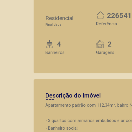
226541
Residencial
Referência
Finalidade
4
2
Banheiros
Garagens
Descrição do Imóvel
Apartamento padrão com 112,34m², bairro No
- 3 quartos com armários embutidos e ar con
- Banheiro social;