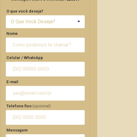
O que você deseja?
O Que Você Deseja?
Nome
Celular / WhatsApp
E-mail
Telefone fixo
(opcional)
Mensagem