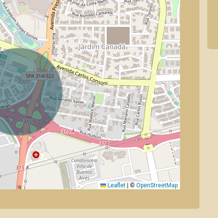
Leaflet
|
©
OpenStreetMap