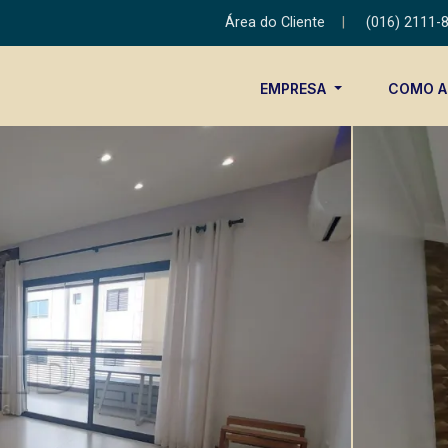
Área do Cliente
|
(016) 2111-
EMPRESA
COMO 