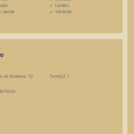
ação
Lavabo
e Jantar
Varanda
to
e de Andares: 12
Torre(s): 1
de Festa