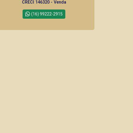
CRECI 146320 - Venda
(16) 99222-2915
CORRETOR DE PLANTÃO
Thamiris Leandra Benevides
CRECI 270092 - Venda
(16) 99263-0551
Corretor(a) Online
CORRETOR DE PLANTÃO