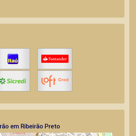
rão em Ribeirão Preto