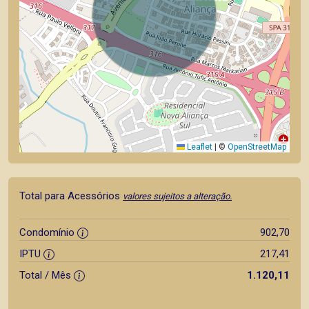
Leaflet
|
©
OpenStreetMap
Total para Acessórios
valores sujeitos a alteração.
Condomínio
902,70
IPTU
217,41
Total / Mês
1.120,11