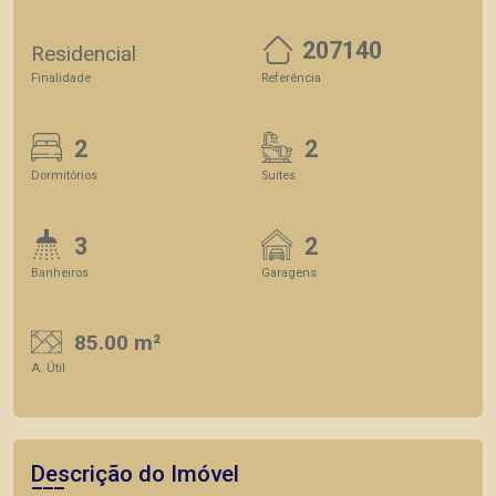
207140
Residencial
Finalidade
Referência
2
2
Dormitórios
Suítes
3
2
Banheiros
Garagens
85.00 m²
A. Útil
Descrição do Imóvel