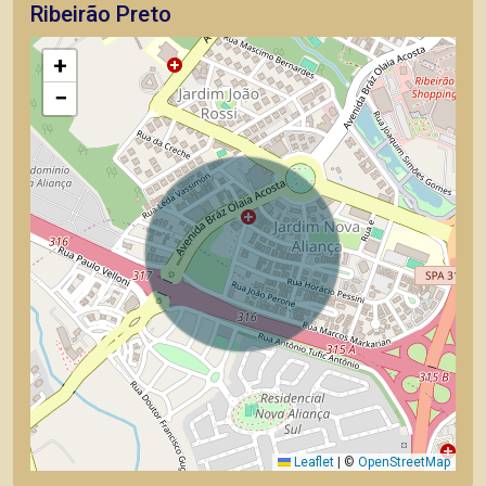
Ribeirão Preto
+
−
Leaflet
|
©
OpenStreetMap