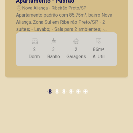
Apartamento - Padrão
Nova Aliança - Ribeirão Preto/SP
Apartamento padrão com 85,75m², bairro Nova
Aliança, Zona Sul em Ribeirão Preto/SP. - 2
suítes; - Lavabo; - Sala para 2 ambientes; -
Varanda gourmet com churrasqueira; - Cozinha; -
Lavanderia; - 2 vagas de garagem. A Piramid
2
3
2
86m²
tem como objetivo atender seus clientes com
Dorm.
Banho
Garagens
A. Útil
agilidade e segurança, em locação, vendas de
imóveis prontos, usados ou mesmo nos
principais lançamentos da cidade de Ribeirão
Preto.