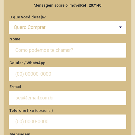
Mensagem sobre o imóvel
Ref. 207140
O que você deseja?
Quero Comprar
Nome
Celular / WhatsApp
E-mail
Telefone fixo
(opcional)
Mensagem