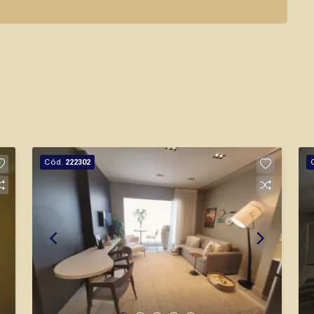
Cód.
222302