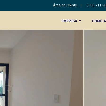
Área do Cliente
|
(016) 2111-
EMPRESA
COMO 