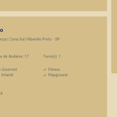
to
ça | Zona Sul | Ribeirão Preto - SP
e de Andares: 17
Torre(s): 1
o Gourmet
Fitness
 Infantil
Playground
24