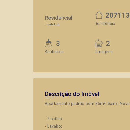
207113
Residencial
Referência
Finalidade
3
2
Banheiros
Garagens
Descrição do Imóvel
Apartamento padrão com 85m², bairro Nova A
- 2 suítes;
- Lavabo;