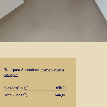
Total para Acessórios
valores sujeitos a
alteração.
Condomínio
646,00
Total / Mês
646,00