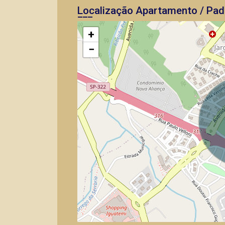
Localização Apartamento / Pad
+
−