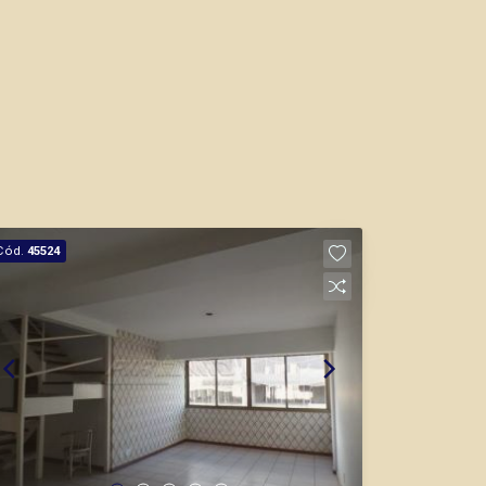
Cód.
45524