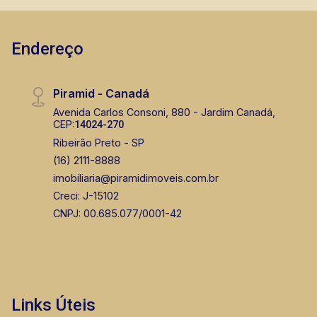
Endereço
Bráulio Alvarez
CRECI 234.175 - Venda
Piramid - Canadá
(16) 99327-7979
Avenida Carlos Consoni, 880 - Jardim Canadá,
CEP:
14024-270
Corretor(a) Online
Ribeirão Preto - SP
(16) 2111-8888
CORRETOR DE PLANTÃO
imobiliaria@piramidimoveis.com.br
Creci: J-15102
CNPJ: 00.685.077/0001-42
Fátima Spadaro
CRECI 119074 - Venda
Links Úteis