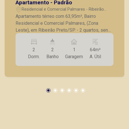
Apartamento - Padrão
(16) 99263-0551
Residencial e Comercial Palmares - Ribeirão
Preto/SP
Apartamento térreo com 63,95m², Bairro
CORRETOR DE PLANTÃO
Residencial e Comercial Palmares, (Zona
Leste), em Ribeirão Preto/SP. - 2 quartos, sendo
1 suíte completo em armários; - Banheiro social;
- Sala para 2 ambientes; - Cozinha com
2
2
1
64m²
gabinete; - Lavanderia; - 1 vaga de garagem. A
Dorm.
Banho
Garagem
A. Útil
Piramid tem como objetivo atender seus
clientes com agilidade e segurança, em locação,
Fabiana Gonçalves
vendas de imóveis prontos, usados ou mesmo
CRECI 293.460 - Venda
nos principais lançamentos da cidade de
(16) 99799-9323
Ribeirão Preto.
Corretor(a) Online
CORRETOR DE PLANTÃO