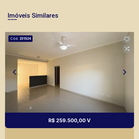
Imóveis Similares
Lucelia Mariotti
Cód.
231524
CRECI 146320 - Venda
(16) 99222-2915
CORRETOR DE PLANTÃO
R$ 259.500,00 V
Thamiris Leandra Benevides
CRECI 270092 - Venda