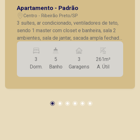
Apartamento - Padrão
Centro - Ribeirão Preto/SP
3 suítes, ar condicionado, ventiladores de teto,
sendo 1 master com closet e banheira, sala 2
ambientes, sala de jantar, sacada ampla fechada
em vidro, lavabo, cozinha planejada, despensa,
AS c/ AE, 2 dormitórios de serviço, wc de
3
5
3
261m²
serviço, 3 vagas de garagem.
Dorm.
Banho
Garagens
A. Útil