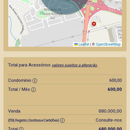
Leaflet
|
©
OpenStreetMap
Total para Acessórios
valores sujeitos a alteração.
Condomínio
600,00
Total / Mês
600,00
680.000,00
Venda
Consulte-nos
(ITBI, Registro, Escritura e Certidões)
Total
680.000,00