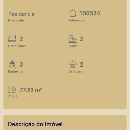
150524
Residencial
Finalidade
Referência
2
2
Dormitórios
Suítes
3
2
Banheiros
Garagens
77.63 m²
A. Útil
Descrição do Imóvel