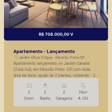
R$ 708.000,00 V
Apartamento - Lançamento
Jardim Olhos D'água - Ribeirão Preto/SP
Apartamento lançamento, no Jardim Canadá
(Zona Sul), em Ribeirão Preto -SP, com linda
área de lazer, opção de 2 plantas, contendo: - 2
dormitórios, sendo 1 suíte; - Sala 2 ambientes; -
Banheiro social; - Cozinha; - Lavanderia; -
2
2
2
74m²
Varanda gourmet; - Laje técnica; - 2 vagas de
Dorm.
Banho
Garagens
A. Útil
garagem. - Fotos do decorado. * Entrega
prevista para Fevereiro de 2024. *Consultar
valores atualizados e unidades disponíveis.