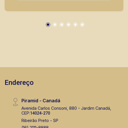
locação, vendas de imóveis prontos, usados ou
mesmo nos principais lançamentos da cidade
de Ribeirão Preto.
Endereço
Piramid - Canadá
Avenida Carlos Consoni, 880 - Jardim Canadá,
CEP:
14024-270
Ribeirão Preto - SP
(16) 2111-8888