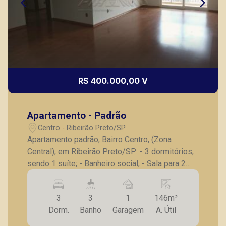
R$ 400.000,00 V
Apartamento - Padrão
Centro - Ribeirão Preto/SP
Apartamento padrão, Bairro Centro, (Zona
Central), em Ribeirão Preto/SP: - 3 dormitórios,
sendo 1 suíte; - Banheiro social; - Sala para 2
ambientes; - Sacada em L; - Cozinha planejada; -
Despensa; - Lavanderia; - Dormitório de serviço;
3
3
1
146m²
- Banheiro de empregada; - 1 vaga de garagem
Dorm.
Banho
Garagem
A. Útil
coberta. A Piramid tem como objetivo atender
seus clientes com agilidade e segurança, em