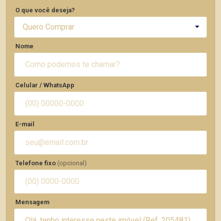
O que você deseja?
Quero Comprar
Nome
Celular / WhatsApp
E-mail
Telefone fixo
(opcional)
Mensagem