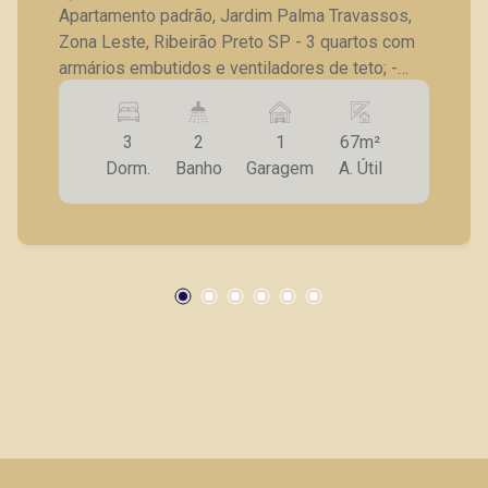
Apartamento padrão, Jardim Palma Travassos,
Zona Leste, Ribeirão Preto SP - 3 quartos com
armários embutidos e ventiladores de teto; -
Sendo 1 suíte; - Sala para 2 ambientes com
ventilador de teto; - Sacada; - Banheiro social
3
2
1
67m²
com gabinete, espelho e box blindex; - Cozinha
Dorm.
Banho
Garagem
A. Útil
planejada; - Lavanderia; - 1 vaga de garagem A
Piramid tem como objetivo atender seus
clientes com agilidade e segurança, em locação,
vendas de imóveis prontos, usados ou mesmo
nos principais lançamentos da cidade de
Ribeirão Preto.