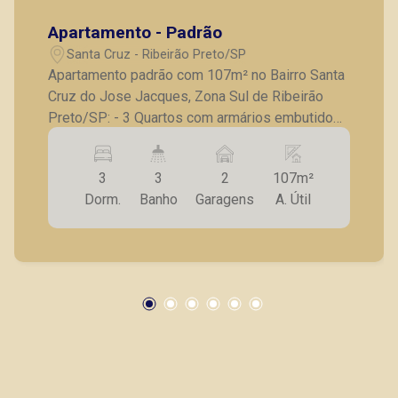
Apartamento - Padrão
Santa Cruz - Ribeirão Preto/SP
Apartamento padrão com 107m² no Bairro Santa
Cruz do Jose Jacques, Zona Sul de Ribeirão
Preto/SP: - 3 Quartos com armários embutidos,
sendo 1 suite; - Banheiro social; - Sala para 2
ambientes; - Sacada; - Cozinha com armários
3
3
2
107m²
planejados; - Lavanderia; - Banheiro de serviço; -
Dorm.
Banho
Garagens
A. Útil
2 Vagas de garagem. A Piramid tem como
objetivo atender seus clientes com agilidade e
segurança, em locação, vendas de imóveis
prontos, usados ou mesmo nos principais
lançamentos da cidade de Ribeirão Preto.