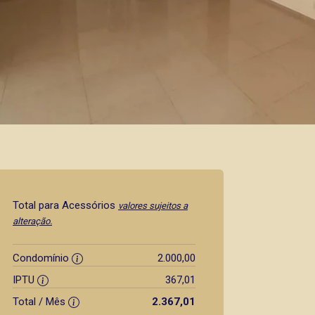
Total para Acessórios
valores sujeitos a
alteração.
Condomínio
2.000,00
IPTU
367,01
Total / Mês
2.367,01