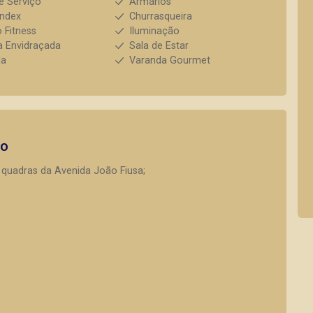
e Serviço
Armários
index
Churrasqueira
 Fitness
Iluminação
 Envidraçada
Sala de Estar
da
Varanda Gourmet
to
 quadras da Avenida João Fiusa;