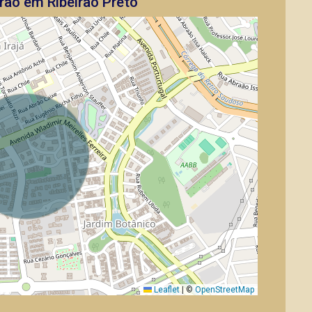
rão em Ribeirão Preto
Leaflet
|
©
OpenStreetMap