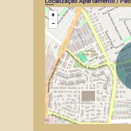
Localização Apartamento / Pad
+
−