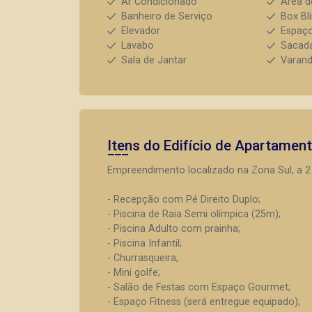
Ar Condicionado
Área d
Banheiro de Serviço
Box Bl
Elevador
Espaço
Lavabo
Sacada
Sala de Jantar
Varan
Itens do Edifício de Apartamen
Empreendimento localizado na Zona Sul, a 2
- Recepção com Pé Direito Duplo;
- Piscina de Raia Semi olímpica (25m);
- Piscina Adulto com prainha;
- Piscina Infantil;
- Churrasqueira;
- Mini golfe;
- Salão de Festas com Espaço Gourmet;
- Espaço Fitness (será entregue equipado);