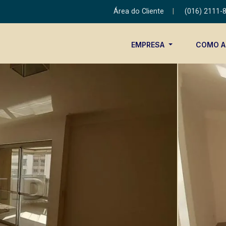
Área do Cliente
|
(016) 2111-
EMPRESA
COMO 