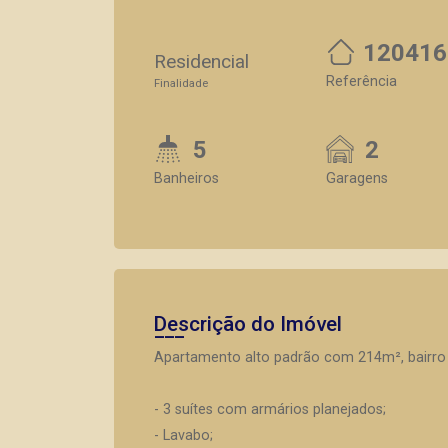
120416
Residencial
Referência
Finalidade
5
2
Banheiros
Garagens
Descrição do Imóvel
Apartamento alto padrão com 214m², bairro B
- 3 suítes com armários planejados;
- Lavabo;