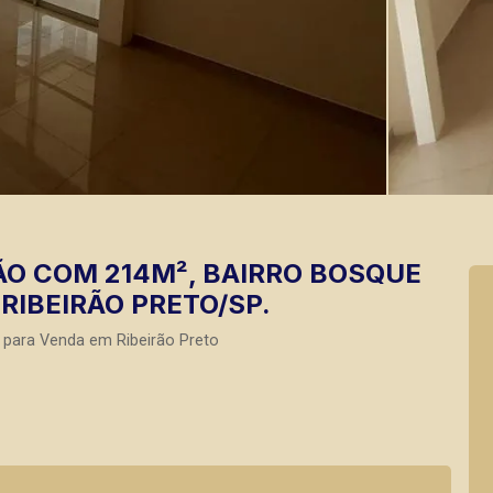
O COM 214M², BAIRRO BOSQUE
 RIBEIRÃO PRETO/SP.
 para Venda em Ribeirão Preto